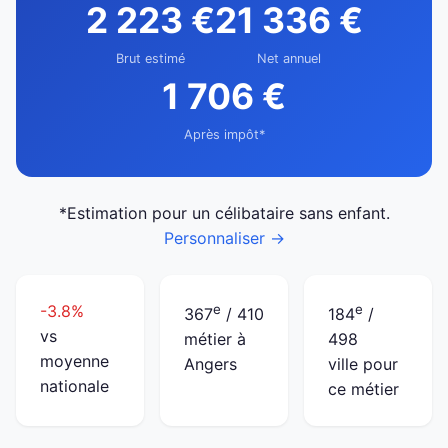
2 223 €
21 336 €
Brut estimé
Net annuel
1 706 €
Après impôt*
*Estimation pour un célibataire sans enfant.
Personnaliser →
-3.8%
e
e
367
/ 410
184
/
vs
métier à
498
moyenne
Angers
ville pour
nationale
ce métier