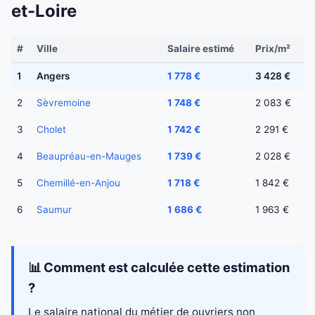
et-Loire
#
Ville
Salaire estimé
Prix/m²
1
Angers
1 778 €
3 428 €
2
Sèvremoine
1 748 €
2 083 €
3
Cholet
1 742 €
2 291 €
4
Beaupréau-en-Mauges
1 739 €
2 028 €
5
Chemillé-en-Anjou
1 718 €
1 842 €
6
Saumur
1 686 €
1 963 €
📊 Comment est calculée cette estimation
?
Le salaire national du métier de ouvriers non