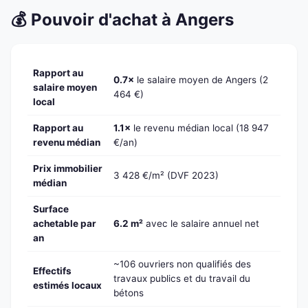
💰 Pouvoir d'achat à Angers
Rapport au
0.7×
le salaire moyen de Angers (2
salaire moyen
464 €)
local
Rapport au
1.1×
le revenu médian local (18 947
revenu médian
€/an)
Prix immobilier
3 428 €/m² (DVF 2023)
médian
Surface
achetable par
6.2 m²
avec le salaire annuel net
an
~106 ouvriers non qualifiés des
Effectifs
travaux publics et du travail du
estimés locaux
bétons