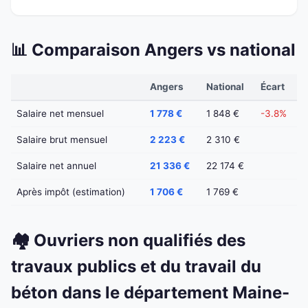
📊 Comparaison Angers vs national
Angers
National
Écart
Salaire net mensuel
1 778 €
1 848 €
-3.8%
Salaire brut mensuel
2 223 €
2 310 €
Salaire net annuel
21 336 €
22 174 €
Après impôt (estimation)
1 706 €
1 769 €
🏘️ Ouvriers non qualifiés des
travaux publics et du travail du
béton dans le département Maine-