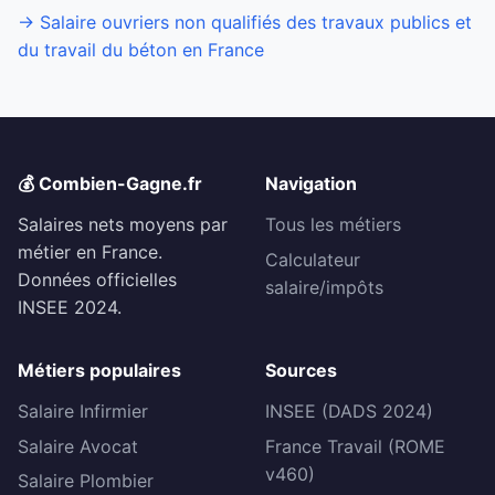
→ Salaire ouvriers non qualifiés des travaux publics et
du travail du béton en France
💰 Combien-Gagne.fr
Navigation
Salaires nets moyens par
Tous les métiers
métier en France.
Calculateur
Données officielles
salaire/impôts
INSEE 2024.
Métiers populaires
Sources
Salaire Infirmier
INSEE (DADS 2024)
Salaire Avocat
France Travail (ROME
v460)
Salaire Plombier