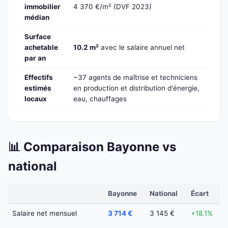
immobilier
4 370 €/m² (DVF 2023)
médian
Surface
achetable
10.2 m²
avec le salaire annuel net
par an
Effectifs
~37 agents de maîtrise et techniciens
estimés
en production et distribution d'énergie,
locaux
eau, chauffages
📊 Comparaison Bayonne vs
national
Bayonne
National
Écart
Salaire net mensuel
3 714 €
3 145 €
+18.1%