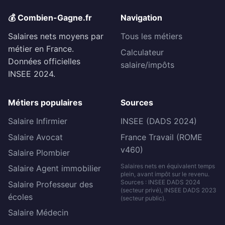
💰 Combien-Gagne.fr
Navigation
Salaires nets moyens par
Tous les métiers
métier en France.
Calculateur
Données officielles
salaire/impôts
INSEE 2024.
Métiers populaires
Sources
Salaire Infirmier
INSEE (DADS 2024)
Salaire Avocat
France Travail (ROME
v460)
Salaire Plombier
Salaires nets en équivalent temps
Salaire Agent immobilier
plein, avant impôt sur le revenu.
Sources : INSEE DADS 2024
Salaire Professeur des
(secteur privé), INSEE DADS 2023
écoles
(secteur public).
Salaire Médecin