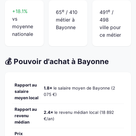
+18.1%
e
e
65
/ 410
491
/
vs
métier à
498
moyenne
Bayonne
ville pour
nationale
ce métier
💰 Pouvoir d'achat à Bayonne
Rapport au
1.8×
le salaire moyen de Bayonne (2
salaire
075 €)
moyen local
Rapport au
2.4×
le revenu médian local (18 892
revenu
€/an)
médian
Prix