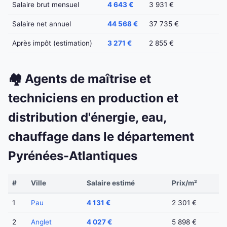
Salaire brut mensuel
4 643 €
3 931 €
Salaire net annuel
44 568 €
37 735 €
Après impôt (estimation)
3 271 €
2 855 €
🏘️ Agents de maîtrise et
techniciens en production et
distribution d'énergie, eau,
chauffage dans le département
Pyrénées-Atlantiques
#
Ville
Salaire estimé
Prix/m²
1
Pau
4 131 €
2 301 €
2
Anglet
4 027 €
5 898 €