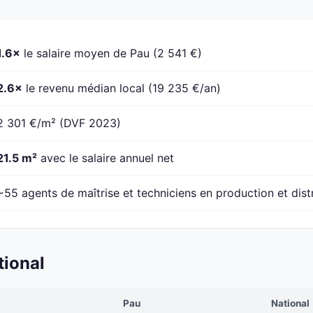
1.6×
le salaire moyen de Pau (2 541 €)
2.6×
le revenu médian local (19 235 €/an)
2 301 €/m² (DVF 2023)
21.5 m²
avec le salaire annuel net
~55 agents de maîtrise et techniciens en production et dist
tional
Pau
National