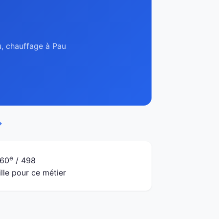
u, chauffage à Pau
→
e
60
/ 498
ille pour ce métier