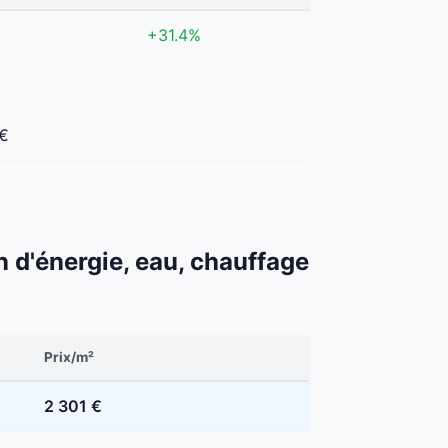
+31.4%
 €
€
n d'énergie, eau, chauffage
Prix/m²
2 301 €