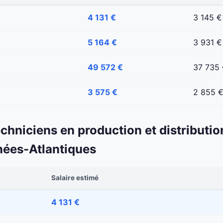
4 131 €
3 145 €
5 164 €
3 931 €
49 572 €
37 735
3 575 €
2 855 
echniciens en production et distributio
nées-Atlantiques
Salaire estimé
4 131 €