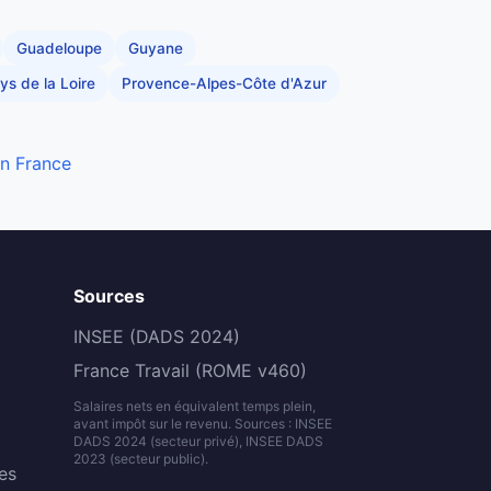
Guadeloupe
Guyane
ys de la Loire
Provence-Alpes-Côte d'Azur
en France
Sources
INSEE (DADS 2024)
France Travail (ROME v460)
Salaires nets en équivalent temps plein,
avant impôt sur le revenu. Sources : INSEE
DADS 2024 (secteur privé), INSEE DADS
2023 (secteur public).
es