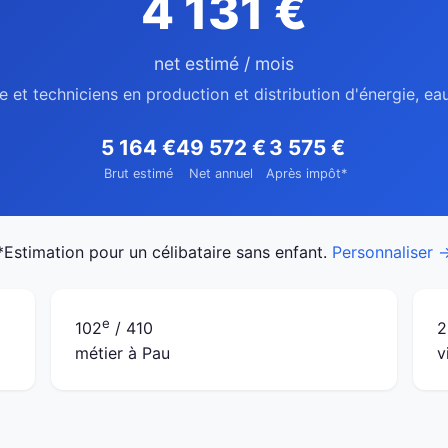
4 131 €
net estimé / mois
e et techniciens en production et distribution d'énergie, ea
5 164 €
49 572 €
3 575 €
Brut estimé
Net annuel
Après impôt*
*Estimation pour un célibataire sans enfant.
Personnaliser 
e
102
/ 410
2
métier à Pau
v