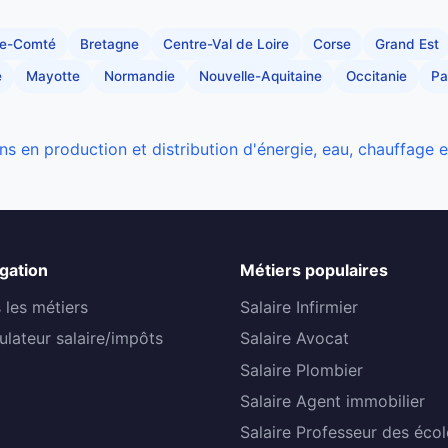
he-Comté
Bretagne
Centre-Val de Loire
Corse
Grand Est
e
Mayotte
Normandie
Nouvelle-Aquitaine
Occitanie
Pa
ns en production et distribution d'énergie, eau, chauffage 
gation
Métiers populaires
 les métiers
Salaire Infirmier
ulateur salaire/impôts
Salaire Avocat
Salaire Plombier
Salaire Agent immobilier
Salaire Professeur des écol