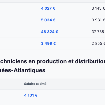
4 027 €
3 145 
5 034 €
3 931 
48 324 €
37 735
3 499 €
2 855 
echniciens en production et distributio
nées-Atlantiques
Salaire estimé
4 131 €