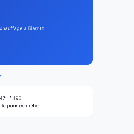
chauffage à Biarritz
→
e
47
/ 498
ille pour ce métier