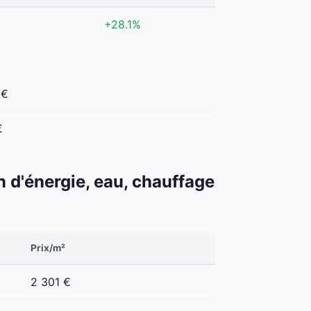
€
+28.1%
€
 €
€
n d'énergie, eau, chauffage
Prix/m²
2 301 €