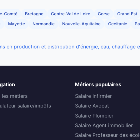
he-Comté
Bretagne
Centre-Val de Loire
Corse
Grand Est
e
Mayotte
Normandie
Nouvelle-Aquitaine
Occitanie
Pa
ns en production et distribution d'énergie, eau, chauffage 
gation
Métiers populaires
 les métiers
Salaire Infirmier
ulateur salaire/impôts
Salaire Avocat
Salaire Plombier
Salaire Agent immobilier
Salaire Professeur des écol