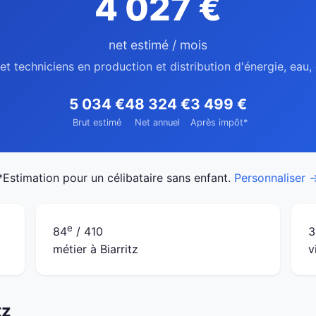
4 027 €
net estimé / mois
et techniciens en production et distribution d'énergie, eau, 
5 034 €
48 324 €
3 499 €
Brut estimé
Net annuel
Après impôt*
*Estimation pour un célibataire sans enfant.
Personnaliser 
e
84
/ 410
3
métier à Biarritz
v
tz