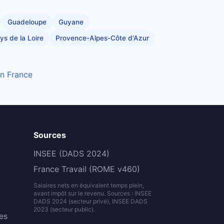
Guadeloupe
Guyane
ys de la Loire
Provence-Alpes-Côte d'Azur
en France
Sources
INSEE (DADS 2024)
France Travail (ROME v460)
Salaires nets en équivalent temps plein,
avant impôt sur le revenu. Sources : INSEE
DADS 2024 (secteur privé), INSEE DADS
2023 (secteur public).
es