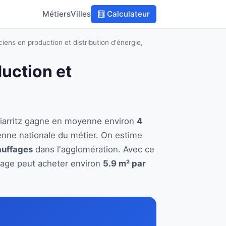
Métiers
Villes
🧮 Calculateur
iens en production et distribution d'énergie,
duction et
 Biarritz gagne en moyenne environ
4
enne nationale du métier. On estime
auffages
dans l'agglomération. Avec ce
ffage peut acheter environ
5.9 m² par