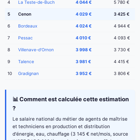
4
La Teste-de-Buch
4 044 €
5 780 €
5
Cenon
4 029 €
3 425 €
6
Bordeaux
4 024 €
4 944 €
7
Pessac
4 010 €
4 093 €
8
Villenave-d'Ornon
3 998 €
3 730 €
9
Talence
3 981 €
4 415 €
10
Gradignan
3 952 €
3 806 €
📊 Comment est calculée cette estimation
?
Le salaire national du métier de agents de maîtrise
et techniciens en production et distribution
d'énergie, eau, chauffage (3 145 € net/mois, source