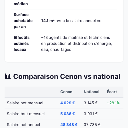
médian
Surface
achetable
14.1 m²
avec le salaire annuel net
par an
Effectifs
~18 agents de maîtrise et techniciens
estimés
en production et distribution d'énergie,
locaux
eau, chauffages
📊 Comparaison Cenon vs national
Cenon
National
Écart
Salaire net mensuel
4 029 €
3 145 €
+28.1%
Salaire brut mensuel
5 036 €
3 931 €
Salaire net annuel
48 348 €
37 735 €