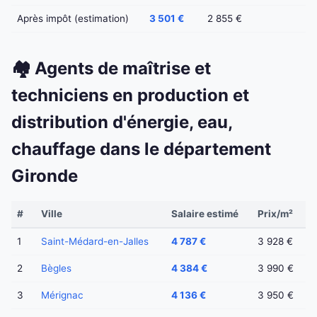
Après impôt (estimation)
3 501 €
2 855 €
🏘️ Agents de maîtrise et
techniciens en production et
distribution d'énergie, eau,
chauffage dans le département
Gironde
#
Ville
Salaire estimé
Prix/m²
1
Saint-Médard-en-Jalles
4 787 €
3 928 €
2
Bègles
4 384 €
3 990 €
3
Mérignac
4 136 €
3 950 €