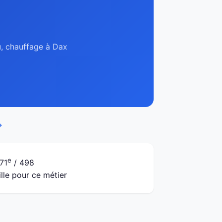
u, chauffage à Dax
→
e
71
/ 498
ille pour ce métier