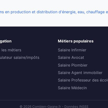
ns en production et distribution d'énergie, eau, chauffage 
gation
Métiers populaires
 les métiers
Salaire Infirmier
ulateur salaire/impôts
Salaire Avocat
Salaire Plombier
Salaire Agent immobilier
Salaire Professeur des écol
Salaire Médecin
© 2026 Combien-Gagne.fr - Données INSEE