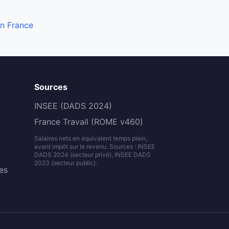
en France
Sources
INSEE (DADS 2024)
France Travail (ROME v460)
Salaires nets en équivalent temps plein,
avant impôt sur le revenu. Sources : INSEE
DADS 2024 (secteur privé), INSEE DADS
2023 (secteur public).
es