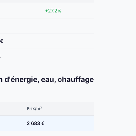
+27.2%
 €
€
n d'énergie, eau, chauffage
Prix/m²
2 683 €