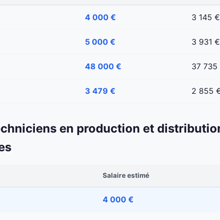
4 000 €
3 145 €
5 000 €
3 931 €
48 000 €
37 735
3 479 €
2 855 
echniciens en production et distributio
es
Salaire estimé
4 000 €