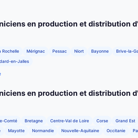
niciens en production et distribution d
a Rochelle
Mérignac
Pessac
Niort
Bayonne
Brive-la-Ga
dard-en-Jalles
e
niciens en production et distribution d
he-Comté
Bretagne
Centre-Val de Loire
Corse
Grand Est
e
Mayotte
Normandie
Nouvelle-Aquitaine
Occitanie
Pa