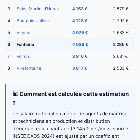
3
Saint-Martin-d'Hères
4 153 €
2 579 €
4
Bourgoin-Jallieu
4 123 €
2 797 €
5
Vienne
4 079 €
2 683 €
6
Fontaine
4 029 €
2 286 €
7
Voiron
3 916 €
2 681 €
8
Villefontaine
3 817 €
2 583 €
📊 Comment est calculée cette estimation
?
Le salaire national du métier de agents de maîtrise
et techniciens en production et distribution
d'énergie, eau, chauffage (3 145 € net/mois, source
INSEE DADS 2024) est ajusté par un coefficient