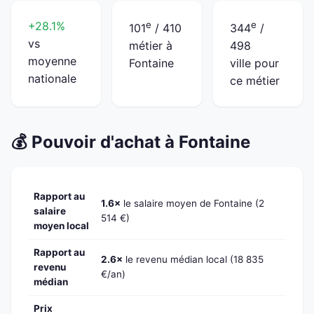
+28.1%
e
e
101
/ 410
344
/
vs
métier à
498
moyenne
Fontaine
ville pour
nationale
ce métier
💰 Pouvoir d'achat à Fontaine
Rapport au
1.6×
le salaire moyen de Fontaine (2
salaire
514 €)
moyen local
Rapport au
2.6×
le revenu médian local (18 835
revenu
€/an)
médian
Prix