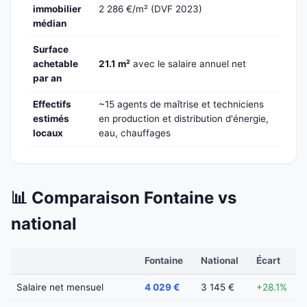
immobilier
2 286 €/m² (DVF 2023)
médian
Surface
achetable
21.1 m²
avec le salaire annuel net
par an
Effectifs
~15 agents de maîtrise et techniciens
estimés
en production et distribution d'énergie,
locaux
eau, chauffages
📊 Comparaison Fontaine vs
national
Fontaine
National
Écart
Salaire net mensuel
4 029 €
3 145 €
+28.1%