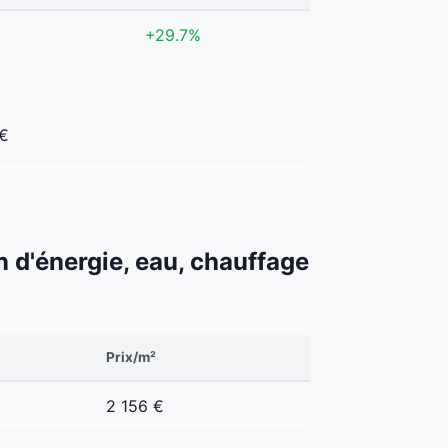
+29.7%
 €
€
n d'énergie, eau, chauffage
Prix/m²
2 156 €