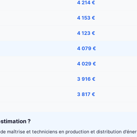
4 214 €
4 153 €
4 123 €
4 079 €
4 029 €
3 916 €
3 817 €
stimation ?
de maîtrise et techniciens en production et distribution d'éne