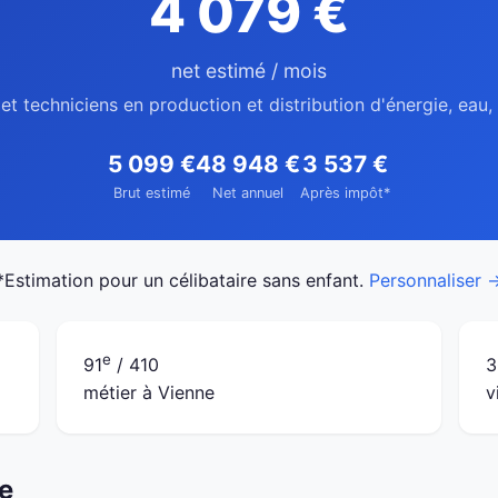
4 079 €
net estimé / mois
et techniciens en production et distribution d'énergie, eau
5 099 €
48 948 €
3 537 €
Brut estimé
Net annuel
Après impôt*
*Estimation pour un célibataire sans enfant.
Personnaliser 
e
91
/ 410
3
métier à Vienne
v
ne