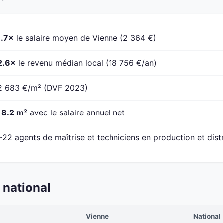
1.7×
le salaire moyen de Vienne (2 364 €)
2.6×
le revenu médian local (18 756 €/an)
2 683 €/m² (DVF 2023)
18.2 m²
avec le salaire annuel net
~22 agents de maîtrise et techniciens en production et dist
 national
Vienne
National