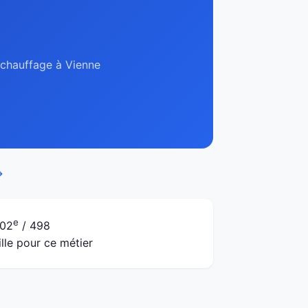
, chauffage à Vienne
→
e
02
/ 498
ille pour ce métier