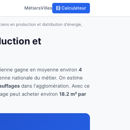
Métiers
Villes
🧮 Calculateur
iens en production et distribution d'énergie,
duction et
 à Vienne gagne en moyenne environ
4
enne nationale du métier. On estime
hauffages
dans l'agglomération. Avec ce
ffage peut acheter environ
18.2 m² par