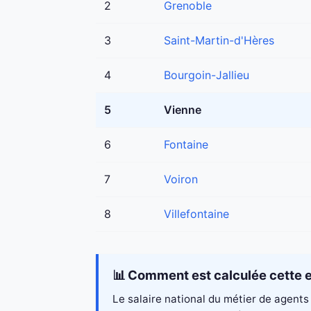
2
Grenoble
3
Saint-Martin-d'Hères
4
Bourgoin-Jallieu
5
Vienne
6
Fontaine
7
Voiron
8
Villefontaine
📊 Comment est calculée cette e
Le salaire national du métier de agents 