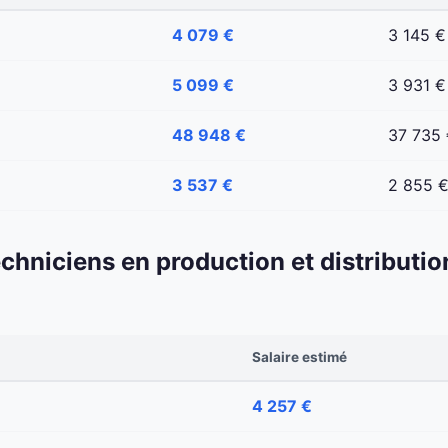
4 079 €
3 145 €
5 099 €
3 931 €
48 948 €
37 735
3 537 €
2 855 
echniciens en production et distributio
Salaire estimé
4 257 €