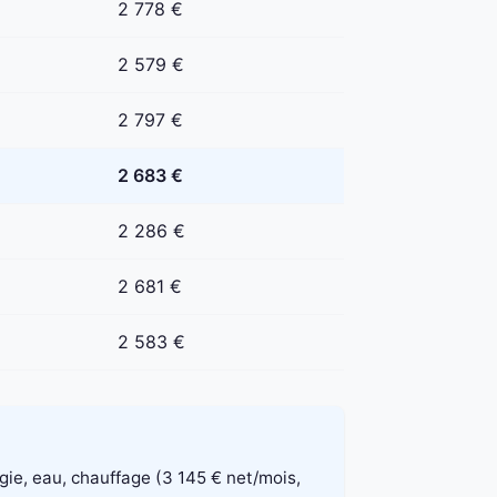
2 778 €
2 579 €
2 797 €
2 683 €
2 286 €
2 681 €
2 583 €
rgie, eau, chauffage (3 145 € net/mois,