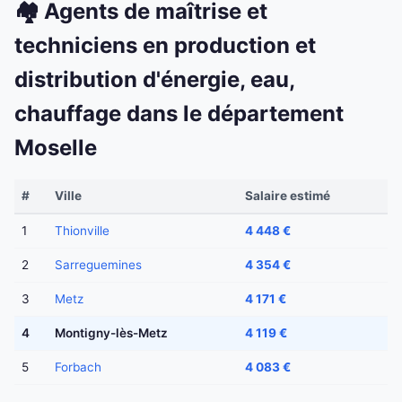
🏘️ Agents de maîtrise et
techniciens en production et
distribution d'énergie, eau,
chauffage dans le département
Moselle
#
Ville
Salaire estimé
1
Thionville
4 448 €
2
Sarreguemines
4 354 €
3
Metz
4 171 €
4
Montigny-lès-Metz
4 119 €
5
Forbach
4 083 €