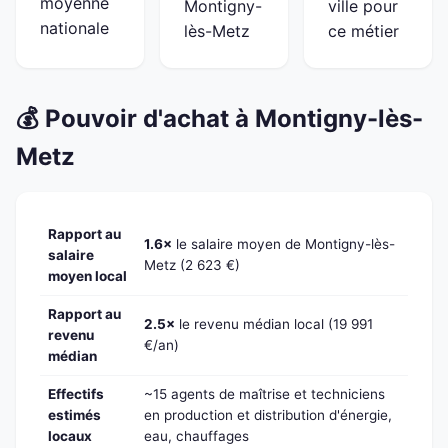
moyenne
Montigny-
ville pour
nationale
lès-Metz
ce métier
💰 Pouvoir d'achat à Montigny-lès-
Metz
Rapport au
1.6×
le salaire moyen de Montigny-lès-
salaire
Metz (2 623 €)
moyen local
Rapport au
2.5×
le revenu médian local (19 991
revenu
€/an)
médian
Effectifs
~15 agents de maîtrise et techniciens
estimés
en production et distribution d'énergie,
locaux
eau, chauffages