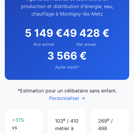
production et distribution d'énergie, eau,
chauffage à Montigny-lès-Metz
5 149 €
49 428 €
Brut estimé
Net annuel
3 566 €
Après impôt*
*Estimation pour un célibataire sans enfant.
Personnaliser →
+31%
e
e
103
/ 410
269
/
vs
métier à
498