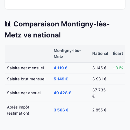
📊 Comparaison Montigny-lès-
Metz vs national
Montigny-lès-
National
Écart
Metz
Salaire net mensuel
4 119 €
3 145 €
+31%
Salaire brut mensuel
5 149 €
3 931 €
37 735
Salaire net annuel
49 428 €
€
Après impôt
3 566 €
2 855 €
(estimation)