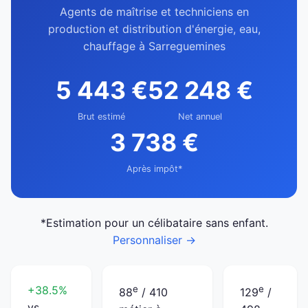
Agents de maîtrise et techniciens en
production et distribution d'énergie, eau,
chauffage à Sarreguemines
5 443 €
52 248 €
Brut estimé
Net annuel
3 738 €
Après impôt*
*Estimation pour un célibataire sans enfant.
Personnaliser →
+38.5%
e
e
88
/ 410
129
/
vs