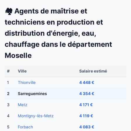
🏘️ Agents de maîtrise et
techniciens en production et
distribution d'énergie, eau,
chauffage dans le département
Moselle
#
Ville
Salaire estimé
1
Thionville
4 448 €
2
Sarreguemines
4 354 €
3
Metz
4 171 €
4
Montigny-lès-Metz
4 119 €
5
Forbach
4 083 €