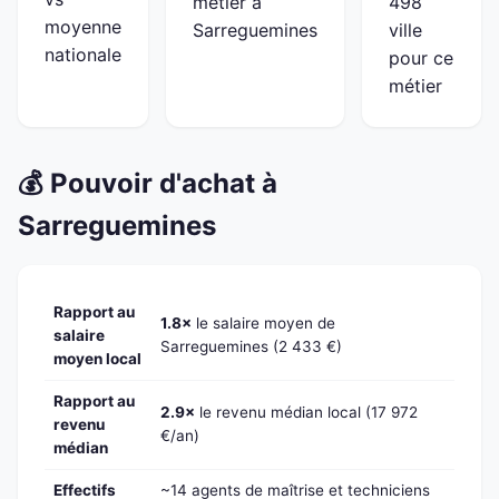
métier à
498
moyenne
Sarreguemines
ville
nationale
pour ce
métier
💰 Pouvoir d'achat à
Sarreguemines
Rapport au
1.8×
le salaire moyen de
salaire
Sarreguemines (2 433 €)
moyen local
Rapport au
2.9×
le revenu médian local (17 972
revenu
€/an)
médian
Effectifs
~14 agents de maîtrise et techniciens