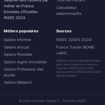
Salaires nets moyens par
Tous les métiers
métier en France.
Calculateur
Données officielles
salaire/impôts
INSEE 2024.
Métiers populaires
Sources
Salaire Infirmier
INSEE (DADS 2024)
Salaire Avocat
France Travail (ROME
v460)
Salaire Plombier
Salaires nets en équivalent temps
Salaire Agent immobilier
plein, avant impôt sur le revenu.
Sources : INSEE DADS 2024
Salaire Professeur des
(secteur privé), INSEE DADS 2023
écoles
(secteur public).
Salaire Médecin
© 2026 Combien-Gagne.fr - Données INSEE