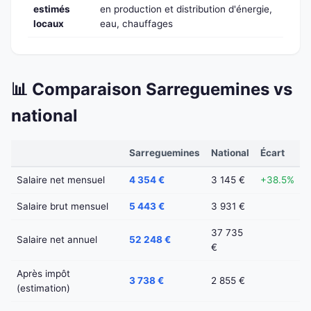
estimés
en production et distribution d'énergie,
locaux
eau, chauffages
📊 Comparaison Sarreguemines vs
national
Sarreguemines
National
Écart
Salaire net mensuel
4 354 €
3 145 €
+38.5%
Salaire brut mensuel
5 443 €
3 931 €
37 735
Salaire net annuel
52 248 €
€
Après impôt
3 738 €
2 855 €
(estimation)