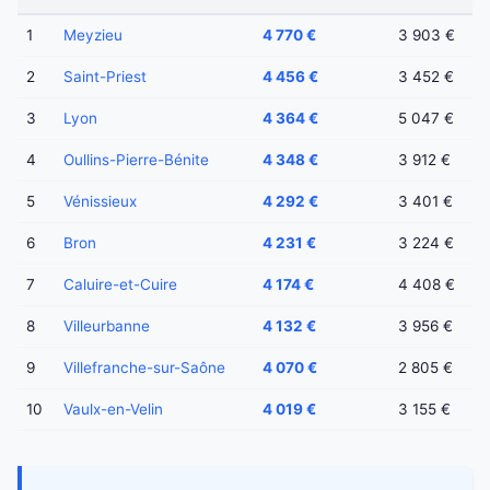
1
Meyzieu
4 770 €
3 903 €
2
Saint-Priest
4 456 €
3 452 €
3
Lyon
4 364 €
5 047 €
4
Oullins-Pierre-Bénite
4 348 €
3 912 €
5
Vénissieux
4 292 €
3 401 €
6
Bron
4 231 €
3 224 €
7
Caluire-et-Cuire
4 174 €
4 408 €
8
Villeurbanne
4 132 €
3 956 €
9
Villefranche-sur-Saône
4 070 €
2 805 €
10
Vaulx-en-Velin
4 019 €
3 155 €