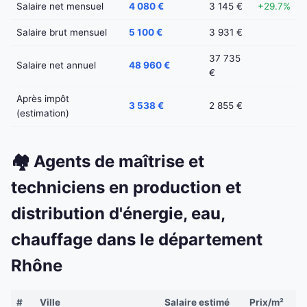
Salaire net mensuel
4 080 €
3 145 €
+29.7%
Salaire brut mensuel
5 100 €
3 931 €
37 735
Salaire net annuel
48 960 €
€
Après impôt
3 538 €
2 855 €
(estimation)
🏘️ Agents de maîtrise et
techniciens en production et
distribution d'énergie, eau,
chauffage dans le département
Rhône
#
Ville
Salaire estimé
Prix/m²