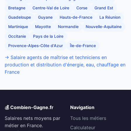
Bretagne
Centre-Val de Loire
Corse
Grand Est
Guadeloupe
Guyane
Hauts-de-France
La Réunion
Martinique
Mayotte
Normandie
Nouvelle-Aquitaine
Occitanie
Pays de la Loire
Provence-Alpes-Côte d'Azur
Île-de-France
→ Salaire agents de maîtrise et techniciens en
production et distribution d'énergie, eau, chauffage en
France
💰 Combien-Gagne.fr
Navigation
Salaires nets moyens par
Tous les métiers
métier en France.
Calculateur