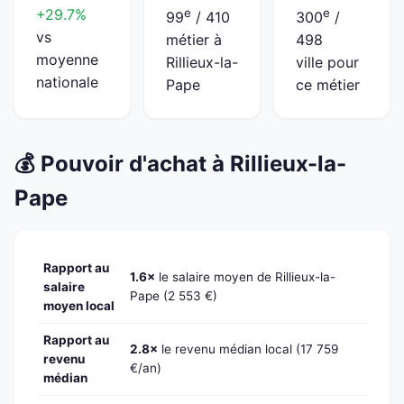
+29.7%
e
e
99
/ 410
300
/
vs
métier à
498
moyenne
Rillieux-la-
ville pour
nationale
Pape
ce métier
💰 Pouvoir d'achat à Rillieux-la-
Pape
Rapport au
1.6×
le salaire moyen de Rillieux-la-
salaire
Pape (2 553 €)
moyen local
Rapport au
2.8×
le revenu médian local (17 759
revenu
€/an)
médian