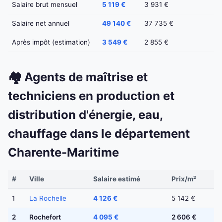
Salaire brut mensuel
5 119 €
3 931 €
Salaire net annuel
49 140 €
37 735 €
Après impôt (estimation)
3 549 €
2 855 €
🏘️ Agents de maîtrise et
techniciens en production et
distribution d'énergie, eau,
chauffage dans le département
Charente-Maritime
#
Ville
Salaire estimé
Prix/m²
1
La Rochelle
4 126 €
5 142 €
2
Rochefort
4 095 €
2 606 €