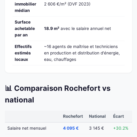
immobilier
2 606 €/m² (DVF 2023)
médian
Surface
achetable
18.9 m²
avec le salaire annuel net
par an
Effectifs
~16 agents de maîtrise et techniciens
estimés
en production et distribution d'énergie,
locaux
eau, chauffages
📊 Comparaison Rochefort vs
national
Rochefort
National
Écart
Salaire net mensuel
4 095 €
3 145 €
+30.2%