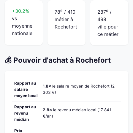
+30.2%
e
e
78
/ 410
287
/
vs
métier à
498
moyenne
Rochefort
ville pour
nationale
ce métier
💰 Pouvoir d'achat à Rochefort
Rapport au
1.8×
le salaire moyen de Rochefort (2
salaire
303 €)
moyen local
Rapport au
2.8×
le revenu médian local (17 841
revenu
€/an)
médian
Prix