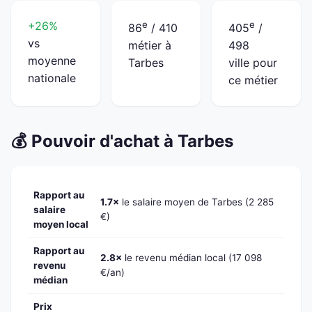
+26%
e
e
86
/ 410
405
/
vs
métier à
498
moyenne
Tarbes
ville pour
nationale
ce métier
💰 Pouvoir d'achat à Tarbes
Rapport au
1.7×
le salaire moyen de Tarbes (2 285
salaire
€)
moyen local
Rapport au
2.8×
le revenu médian local (17 098
revenu
€/an)
médian
Prix