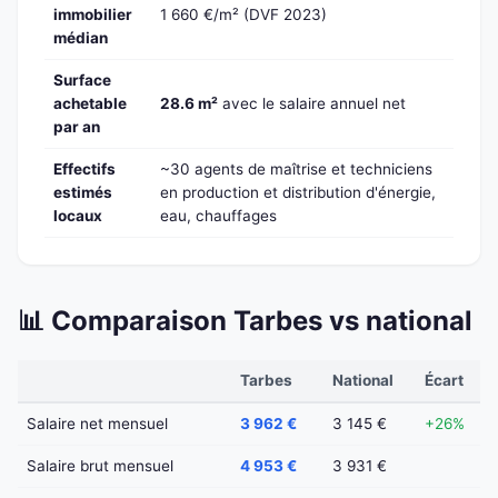
immobilier
1 660 €/m² (DVF 2023)
médian
Surface
achetable
28.6 m²
avec le salaire annuel net
par an
Effectifs
~30 agents de maîtrise et techniciens
estimés
en production et distribution d'énergie,
locaux
eau, chauffages
📊 Comparaison Tarbes vs national
Tarbes
National
Écart
Salaire net mensuel
3 962 €
3 145 €
+26%
Salaire brut mensuel
4 953 €
3 931 €