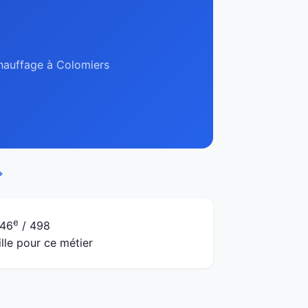
chauffage à Colomiers
→
e
46
/ 498
ille pour ce métier