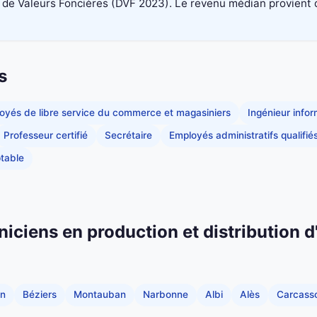
 Valeurs Foncières (DVF 2023). Le revenu médian provient du di
s
oyés de libre service du commerce et magasiniers
Ingénieur info
Professeur certifié
Secrétaire
Employés administratifs qualifié
table
niciens en production et distribution d
an
Béziers
Montauban
Narbonne
Albi
Alès
Carcass