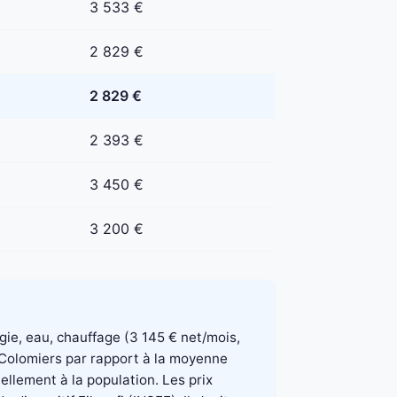
3 533 €
2 829 €
2 829 €
2 393 €
3 450 €
3 200 €
rgie, eau, chauffage (3 145 € net/mois,
à Colomiers par rapport à la moyenne
ellement à la population. Les prix