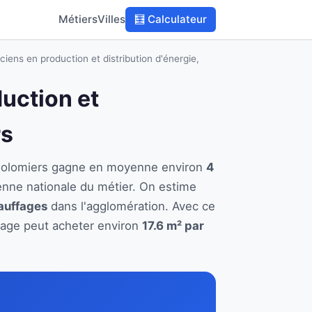
Métiers
Villes
🧮 Calculateur
ciens en production et distribution d'énergie,
duction et
rs
 à Colomiers gagne en moyenne environ
4
enne nationale du métier. On estime
hauffages
dans l'agglomération. Avec ce
ffage peut acheter environ
17.6 m² par