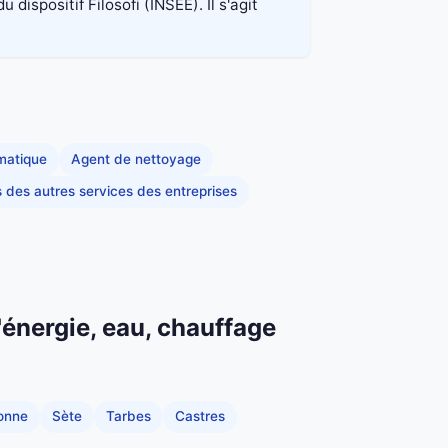
spositif Filosofi (INSEE). Il s'agit
rmatique
Agent de nettoyage
s des autres services des entreprises
'énergie, eau, chauffage
onne
Sète
Tarbes
Castres