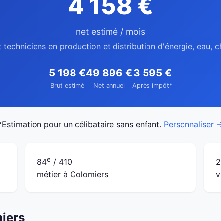
4 158 €
net estimé / mois
t techniciens en production et distribution d'énergie, eau, 
5 198 €
49 896 €
3 595 €
Brut estimé
Net annuel
Après impôt*
*Estimation pour un célibataire sans enfant.
Personnaliser 
e
84
/ 410
2
métier à Colomiers
v
miers