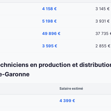
4 158 €
3 145 €
5 198 €
3 931 €
49 896 €
37 735 
3 595 €
2 855 €
echniciens en production et distributio
te-Garonne
Salaire estimé
4 399 €