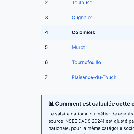
2
Toulouse
3
Cugnaux
4
Colomiers
5
Muret
6
Tournefeuille
7
Plaisance-du-Touch
📊 Comment est calculée cette e
Le salaire national du métier de agents 
source INSEE DADS 2024) est ajusté par
nationale, pour la même catégorie socio