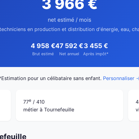
3 966 €
net estimé / mois
techniciens en production et distribution d'énergie, eau, ch
4 958 €
47 592 €
3 455 €
Brut estimé
Net annuel
Après impôt*
*Estimation pour un célibataire sans enfant.
Personnaliser 
e
77
/ 410
4
métier à Tournefeuille
v
efeuille