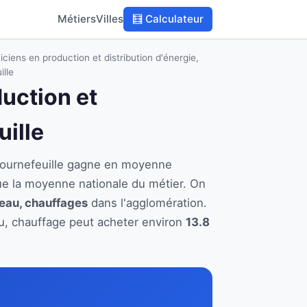
Métiers
Villes
🧮 Calculateur
ciens en production et distribution d'énergie,
lle
duction et
uille
à Tournefeuille gagne en moyenne
ue la moyenne nationale du métier. On
 eau, chauffages
dans l'agglomération.
eau, chauffage peut acheter environ
13.8