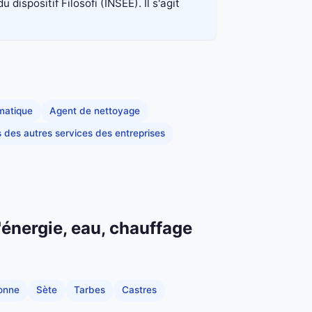
spositif Filosofi (INSEE). Il s'agit
rmatique
Agent de nettoyage
s des autres services des entreprises
'énergie, eau, chauffage
onne
Sète
Tarbes
Castres