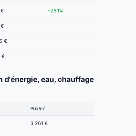
 €
+26.1%
 €
5 €
 €
n d'énergie, eau, chauffage
Prix/m²
3 261 €