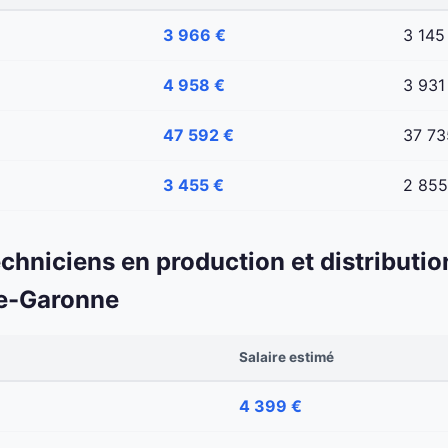
3 966 €
3 145
4 958 €
3 931
47 592 €
37 73
3 455 €
2 855
echniciens en production et distributio
te-Garonne
Salaire estimé
4 399 €