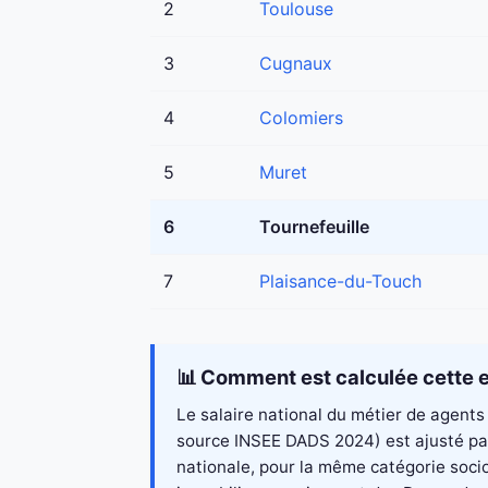
2
Toulouse
3
Cugnaux
4
Colomiers
5
Muret
6
Tournefeuille
7
Plaisance-du-Touch
📊 Comment est calculée cette e
Le salaire national du métier de agents 
source INSEE DADS 2024) est ajusté par 
nationale, pour la même catégorie socio