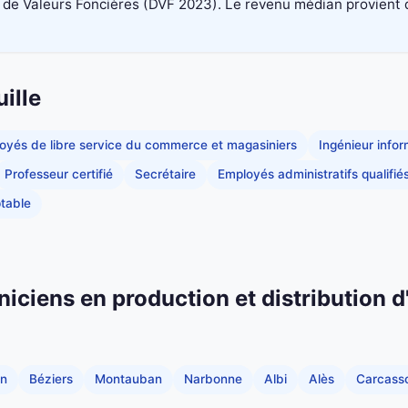
 Valeurs Foncières (DVF 2023). Le revenu médian provient du di
ille
oyés de libre service du commerce et magasiniers
Ingénieur info
Professeur certifié
Secrétaire
Employés administratifs qualifié
table
niciens en production et distribution d
an
Béziers
Montauban
Narbonne
Albi
Alès
Carcass