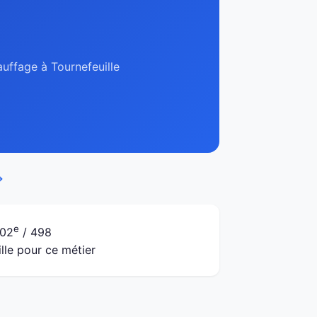
auffage à Tournefeuille
→
e
02
/ 498
ille pour ce métier