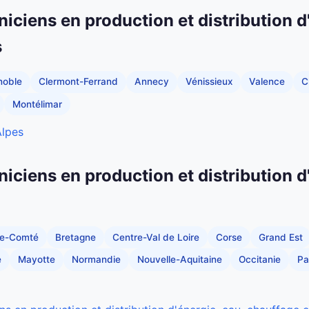
niciens en production et distribution d
s
noble
Clermont-Ferrand
Annecy
Vénissieux
Valence
C
Montélimar
Alpes
niciens en production et distribution d
he-Comté
Bretagne
Centre-Val de Loire
Corse
Grand Est
e
Mayotte
Normandie
Nouvelle-Aquitaine
Occitanie
Pa