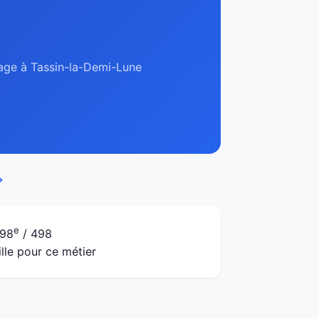
ffage à Tassin-la-Demi-Lune
→
e
98
/ 498
ille pour ce métier