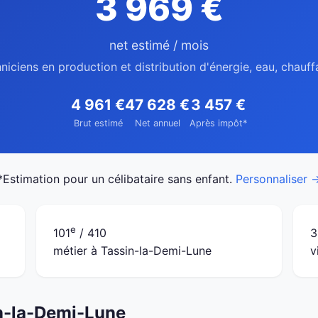
3 969 €
net estimé / mois
niciens en production et distribution d'énergie, eau, chau
4 961 €
47 628 €
3 457 €
Brut estimé
Net annuel
Après impôt*
*Estimation pour un célibataire sans enfant.
Personnaliser 
e
101
/ 410
3
métier à Tassin-la-Demi-Lune
v
in-la-Demi-Lune