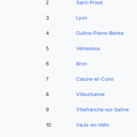
2
Saint-Priest
3
Lyon
4
Oullins-Pierre-Bénite
5
Vénissieux
6
Bron
7
Caluire-et-Cuire
8
Villeurbanne
9
Villefranche-sur-Saône
10
Vaulx-en-Velin