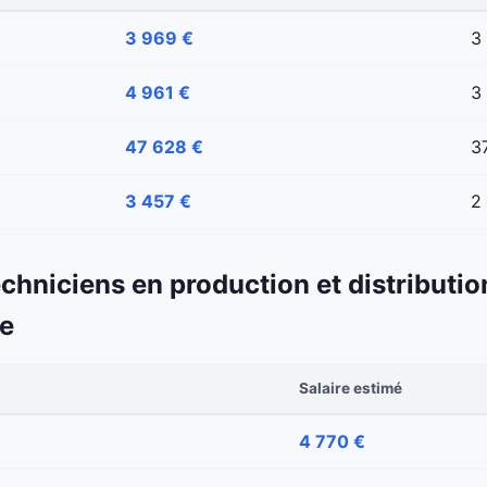
3 969 €
3
4 961 €
3
47 628 €
3
3 457 €
2
echniciens en production et distributio
ne
Salaire estimé
4 770 €