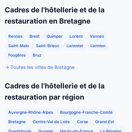
Cadres de l'hôtellerie et de la
restauration en Bretagne
Rennes
Brest
Quimper
Lorient
Vannes
Saint-Malo
Saint-Brieuc
Lanester
Lannion
Fougères
Bruz
→ Toutes les villes de Bretagne
Cadres de l'hôtellerie et de la
restauration par région
Auvergne-Rhône-Alpes
Bourgogne-Franche-Comté
Bretagne
Centre-Val de Loire
Corse
Grand Est
Guadeloupe
Guyane
Hauts-de-France
La Réunion