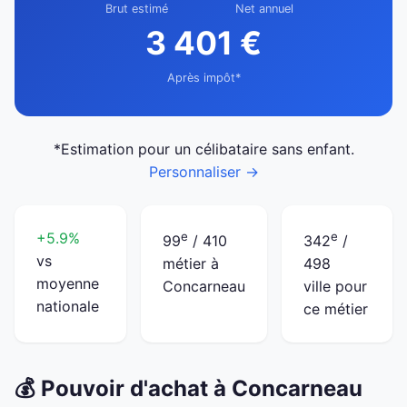
Brut estimé
Net annuel
3 401 €
Après impôt*
*Estimation pour un célibataire sans enfant.
Personnaliser →
+5.9%
e
e
99
/ 410
342
/
vs
métier à
498
moyenne
Concarneau
ville pour
nationale
ce métier
💰 Pouvoir d'achat à Concarneau