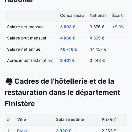
Concarneau
National
Écart
Salaire net mensuel
3 893 €
3 676 €
+5.9%
Salaire brut mensuel
4 866 €
4 595 €
Salaire net annuel
46 716 €
44 107 €
Après impôt (estimation)
3 401 €
3 243 €
🏘️ Cadres de l'hôtellerie et de la
restauration dans le département
Finistère
#
Ville
Salaire estimé
Prix/m²
1
Brest
3 920 €
2 262 €