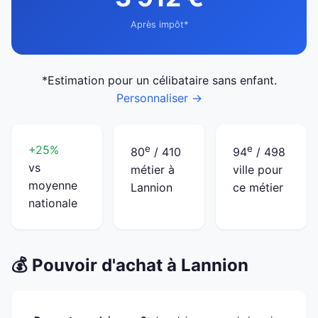
Après impôt*
*Estimation pour un célibataire sans enfant.
Personnaliser →
+25%
e
e
80
/ 410
94
/ 498
vs
métier à
ville pour
moyenne
Lannion
ce métier
nationale
💰 Pouvoir d'achat à Lannion