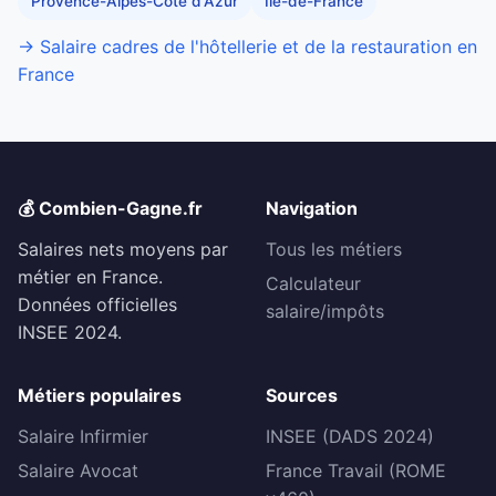
Provence-Alpes-Côte d'Azur
Île-de-France
→ Salaire cadres de l'hôtellerie et de la restauration en
France
💰 Combien-Gagne.fr
Navigation
Salaires nets moyens par
Tous les métiers
métier en France.
Calculateur
Données officielles
salaire/impôts
INSEE 2024.
Métiers populaires
Sources
Salaire Infirmier
INSEE (DADS 2024)
Salaire Avocat
France Travail (ROME