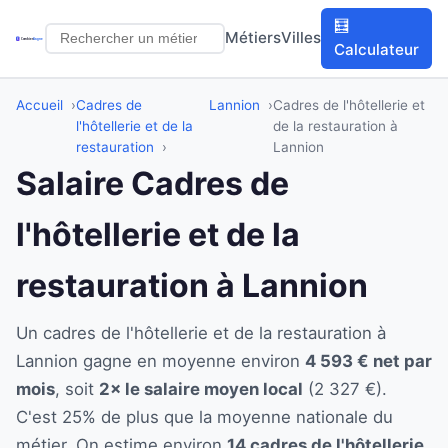
🧮
Métiers
Villes
Calculateur
Accueil
Cadres de
Lannion
Cadres de l'hôtellerie et
l'hôtellerie et de la
de la restauration à
restauration
Lannion
Salaire Cadres de
l'hôtellerie et de la
restauration à Lannion
Un cadres de l'hôtellerie et de la restauration à
Lannion gagne en moyenne environ
4 593 € net par
mois
, soit
2× le salaire moyen local
(2 327 €).
C'est 25% de plus que la moyenne nationale du
métier. On estime environ
14 cadres de l'hôtellerie