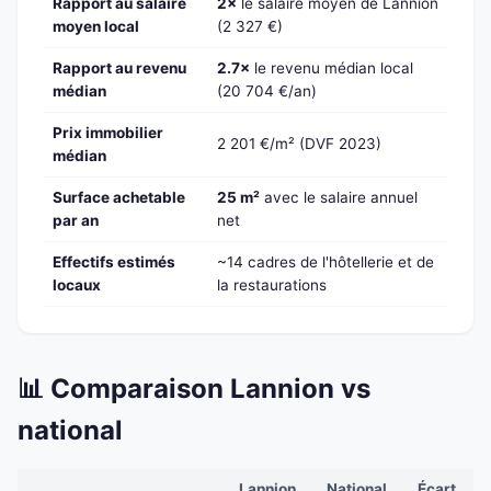
Rapport au salaire
2×
le salaire moyen de Lannion
moyen local
(2 327 €)
Rapport au revenu
2.7×
le revenu médian local
médian
(20 704 €/an)
Prix immobilier
2 201 €/m² (DVF 2023)
médian
Surface achetable
25 m²
avec le salaire annuel
par an
net
Effectifs estimés
~14 cadres de l'hôtellerie et de
locaux
la restaurations
📊 Comparaison Lannion vs
national
Lannion
National
Écart