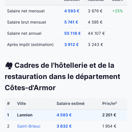
Salaire net mensuel
4 593 €
3 676 €
+25%
Salaire brut mensuel
5 741 €
4 595 €
Salaire net annuel
55 116 €
44 107 €
Après impôt (estimation)
3 912 €
3 243 €
🏘️ Cadres de l'hôtellerie et de la
restauration dans le département
Côtes-d'Armor
#
Ville
Salaire estimé
Prix/m²
1
Lannion
4 593 €
2 201 €
2
Saint-Brieuc
3 832 €
1 954 €