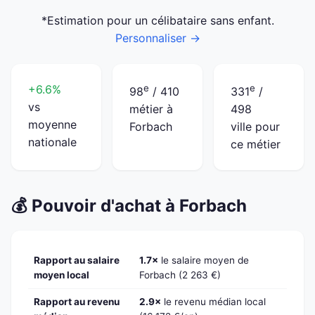
*Estimation pour un célibataire sans enfant.
Personnaliser →
+6.6%
e
e
98
/ 410
331
/
vs
métier à
498
moyenne
Forbach
ville pour
nationale
ce métier
💰 Pouvoir d'achat à Forbach
Rapport au salaire
1.7×
le salaire moyen de
moyen local
Forbach (2 263 €)
Rapport au revenu
2.9×
le revenu médian local