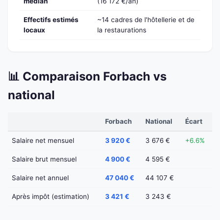
médian
(16 172 €/an)
Effectifs estimés
~14 cadres de l'hôtellerie et de
locaux
la restaurations
📊 Comparaison Forbach vs
national
Forbach
National
Écart
Salaire net mensuel
3 920 €
3 676 €
+6.6%
Salaire brut mensuel
4 900 €
4 595 €
Salaire net annuel
47 040 €
44 107 €
Après impôt (estimation)
3 421 €
3 243 €