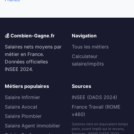
💰 Combien-Gagne.fr
Navigation
Salaires nets moyens par
Tous les métiers
métier en France.
Calculateur
Données officielles
salaire/impôts
INSEE 2024.
Métiers populaires
Sources
Salaire Infirmier
INSEE (DADS 2024)
Salaire Avocat
France Travail (ROME
v460)
Salaire Plombier
Salaires nets en équivalent temps
Salaire Agent immobilier
plein, avant impôt sur le revenu.
Sources : INSEE DADS 2024