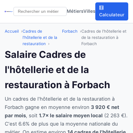
🧮
Métiers
Villes
Calculateur
Accueil
Cadres de
Forbach
Cadres de l'hôtellerie et
l'hôtellerie et de la
de la restauration à
restauration
Forbach
Salaire Cadres de
l'hôtellerie et de la
restauration à Forbach
Un cadres de l'hôtellerie et de la restauration à
Forbach gagne en moyenne environ
3 920 € net
par mois
, soit
1.7× le salaire moyen local
(2 263 €).
C'est 6.6% de plus que la moyenne nationale du
métier. On estime environ
14 cadres de l'hôtellerie