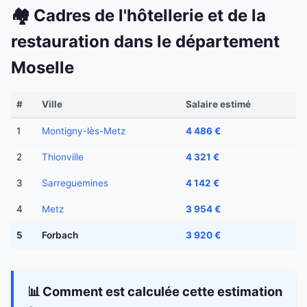
🏘️ Cadres de l'hôtellerie et de la
restauration dans le département
Moselle
#
Ville
Salaire estimé
1
Montigny-lès-Metz
4 486 €
2
Thionville
4 321 €
3
Sarreguemines
4 142 €
4
Metz
3 954 €
5
Forbach
3 920 €
📊 Comment est calculée cette estimation