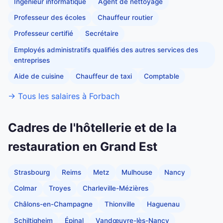
Ingénieur informatique
Agent de nettoyage
Professeur des écoles
Chauffeur routier
Professeur certifié
Secrétaire
Employés administratifs qualifiés des autres services des
entreprises
Aide de cuisine
Chauffeur de taxi
Comptable
→ Tous les salaires à Forbach
Cadres de l'hôtellerie et de la
restauration en Grand Est
Strasbourg
Reims
Metz
Mulhouse
Nancy
Colmar
Troyes
Charleville-Mézières
Châlons-en-Champagne
Thionville
Haguenau
Schiltigheim
Épinal
Vandœuvre-lès-Nancy