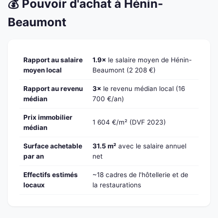
💰 Pouvoir d'achat à Hénin-
Beaumont
Rapport au salaire
1.9×
le salaire moyen de Hénin-
moyen local
Beaumont (2 208 €)
Rapport au revenu
3×
le revenu médian local (16
médian
700 €/an)
Prix immobilier
1 604 €/m² (DVF 2023)
médian
Surface achetable
31.5 m²
avec le salaire annuel
par an
net
Effectifs estimés
~18 cadres de l'hôtellerie et de
locaux
la restaurations