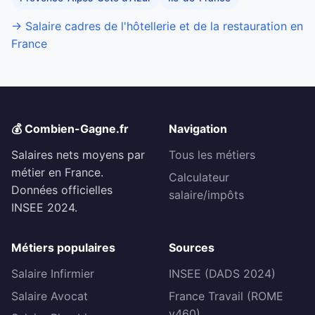
→ Salaire cadres de l'hôtellerie et de la restauration en
France
💰 Combien-Gagne.fr
Navigation
Salaires nets moyens par
Tous les métiers
métier en France.
Calculateur
Données officielles
salaire/impôts
INSEE 2024.
Métiers populaires
Sources
Salaire Infirmier
INSEE (DADS 2024)
Salaire Avocat
France Travail (ROME
v460)