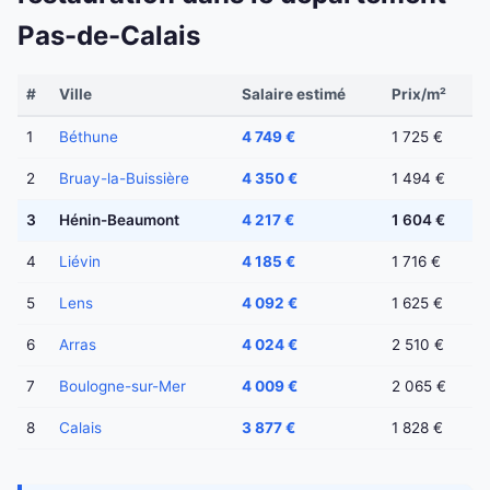
Pas-de-Calais
#
Ville
Salaire estimé
Prix/m²
1
Béthune
4 749 €
1 725 €
2
Bruay-la-Buissière
4 350 €
1 494 €
3
Hénin-Beaumont
4 217 €
1 604 €
4
Liévin
4 185 €
1 716 €
5
Lens
4 092 €
1 625 €
6
Arras
4 024 €
2 510 €
7
Boulogne-sur-Mer
4 009 €
2 065 €
8
Calais
3 877 €
1 828 €