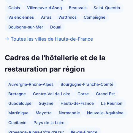
Calais
Villeneuve-d'Ascq
Beauvais
Saint-Quentin
Valenciennes
Arras
Wattrelos
Compiègne
Boulogne-sur-Mer
Douai
→ Toutes les villes de Hauts-de-France
Cadres de l'hôtellerie et de la
restauration par région
Auvergne-Rhône-Alpes
Bourgogne-Franche-Comté
Bretagne
Centre-Val de Loire
Corse
Grand Est
Guadeloupe
Guyane
Hauts-de-France
La Réunion
Martinique
Mayotte
Normandie
Nouvelle-Aquitaine
Occitanie
Pays de la Loire
Provence-Alpes-Côte d'Azur
Île-de-France