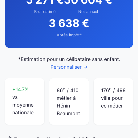
Brut estimé
Net annuel
3 638 €
Après impôt*
*Estimation pour un célibataire sans enfant.
Personnaliser →
+14.7%
e
e
86
/ 410
176
/ 498
vs
métier à
ville pour
moyenne
Hénin-
ce métier
nationale
Beaumont