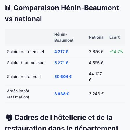
📊 Comparaison Hénin-Beaumont
vs national
Hénin-
National
Écart
Beaumont
Salaire net mensuel
4 217 €
3 676 €
+14.7%
Salaire brut mensuel
5 271 €
4 595 €
44 107
Salaire net annuel
50 604 €
€
Après impôt
3 638 €
3 243 €
(estimation)
🏘️ Cadres de l'hôtellerie et de la
restauration dans le département