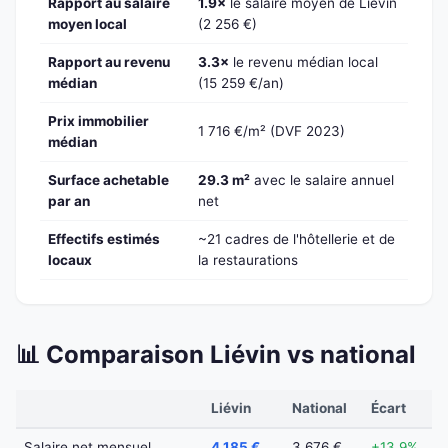
Rapport au salaire
1.9×
le salaire moyen de Liévin
moyen local
(2 256 €)
Rapport au revenu
3.3×
le revenu médian local
médian
(15 259 €/an)
Prix immobilier
1 716 €/m² (DVF 2023)
médian
Surface achetable
29.3 m²
avec le salaire annuel
par an
net
Effectifs estimés
~21 cadres de l'hôtellerie et de
locaux
la restaurations
📊 Comparaison Liévin vs national
Liévin
National
Écart
Salaire net mensuel
4 185 €
3 676 €
+13.9%