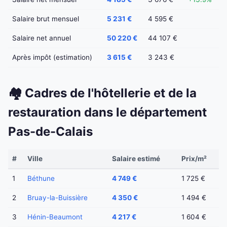
Salaire brut mensuel
5 231 €
4 595 €
Salaire net annuel
50 220 €
44 107 €
Après impôt (estimation)
3 615 €
3 243 €
🏘️ Cadres de l'hôtellerie et de la
restauration dans le département
Pas-de-Calais
#
Ville
Salaire estimé
Prix/m²
1
Béthune
4 749 €
1 725 €
2
Bruay-la-Buissière
4 350 €
1 494 €
3
Hénin-Beaumont
4 217 €
1 604 €