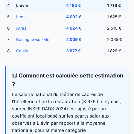
4
Liévin
4 185 €
1 716 €
5
Lens
4 092 €
1 625 €
6
Arras
4 024 €
2 510 €
7
Boulogne-sur-Mer
4 009 €
2 065 €
8
Calais
3 877 €
1 828 €
📊 Comment est calculée cette estimation
?
Le salaire national du métier de cadres de
l'hôtellerie et de la restauration (3 676 € net/mois,
source INSEE DADS 2024) est ajusté par un
coefficient local basé sur les écarts salariaux
observés à Liévin par rapport à la moyenne
nationale, pour la même catégorie