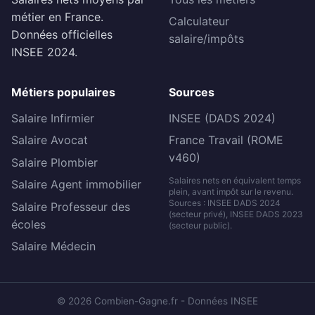
métier en France.
Calculateur
Données officielles
salaire/impôts
INSEE 2024.
Métiers populaires
Sources
Salaire Infirmier
INSEE (DADS 2024)
Salaire Avocat
France Travail (ROME
v460)
Salaire Plombier
Salaires nets en équivalent temps
Salaire Agent immobilier
plein, avant impôt sur le revenu.
Sources : INSEE DADS 2024
Salaire Professeur des
(secteur privé), INSEE DADS 2023
écoles
(secteur public).
Salaire Médecin
© 2026 Combien-Gagne.fr - Données INSEE