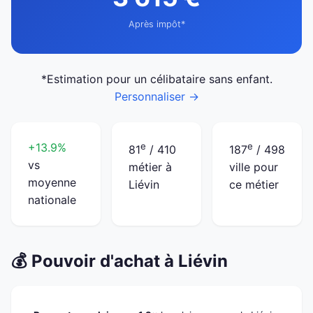
Après impôt*
*Estimation pour un célibataire sans enfant.
Personnaliser →
+13.9%
e
e
81
/ 410
187
/ 498
vs
métier à
ville pour
moyenne
Liévin
ce métier
nationale
💰 Pouvoir d'achat à Liévin