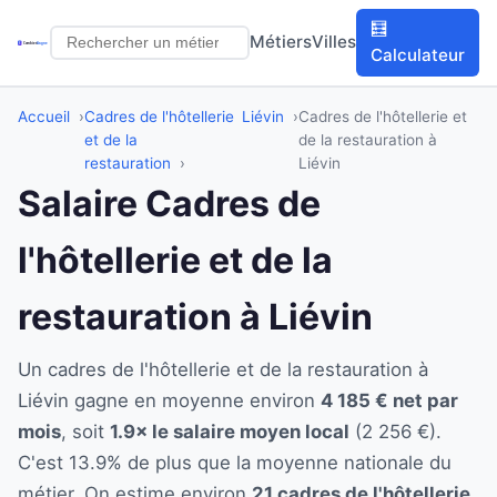
🧮
Métiers
Villes
Calculateur
Accueil
Cadres de l'hôtellerie
Liévin
Cadres de l'hôtellerie et
et de la
de la restauration à
restauration
Liévin
Salaire Cadres de
l'hôtellerie et de la
restauration à Liévin
Un cadres de l'hôtellerie et de la restauration à
Liévin gagne en moyenne environ
4 185 € net par
mois
, soit
1.9× le salaire moyen local
(2 256 €).
C'est 13.9% de plus que la moyenne nationale du
métier. On estime environ
21 cadres de l'hôtellerie