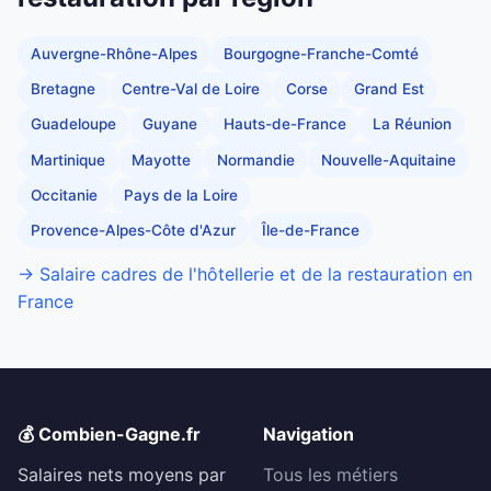
Auvergne-Rhône-Alpes
Bourgogne-Franche-Comté
Bretagne
Centre-Val de Loire
Corse
Grand Est
Guadeloupe
Guyane
Hauts-de-France
La Réunion
Martinique
Mayotte
Normandie
Nouvelle-Aquitaine
Occitanie
Pays de la Loire
Provence-Alpes-Côte d'Azur
Île-de-France
→ Salaire cadres de l'hôtellerie et de la restauration en
France
💰 Combien-Gagne.fr
Navigation
Salaires nets moyens par
Tous les métiers