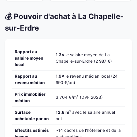
💰 Pouvoir d'achat à La Chapelle-
sur-Erdre
Rapport au
1.3×
le salaire moyen de La
salaire moyen
Chapelle-sur-Erdre (2 987 €)
local
Rapport au
1.9×
le revenu médian local (24
revenu médian
990 €/an)
Prix immobilier
3 704 €/m² (DVF 2023)
médian
Surface
12.8 m²
avec le salaire annuel
achetable par an
net
Effectifs estimés
~14 cadres de l'hôtellerie et de la
locaux
restaurations