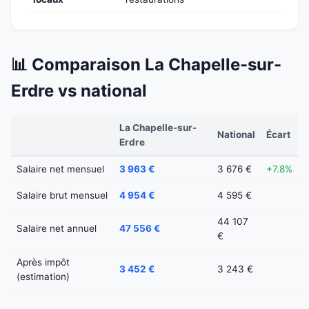
📊 Comparaison La Chapelle-sur-
Erdre vs national
La Chapelle-sur-
National
Écart
Erdre
Salaire net mensuel
3 963 €
3 676 €
+7.8%
Salaire brut mensuel
4 954 €
4 595 €
44 107
Salaire net annuel
47 556 €
€
Après impôt
3 452 €
3 243 €
(estimation)