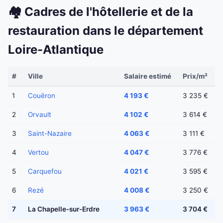
🏘️ Cadres de l'hôtellerie et de la
restauration dans le département
Loire-Atlantique
#
Ville
Salaire estimé
Prix/m²
1
Couëron
4 193 €
3 235 €
2
Orvault
4 102 €
3 614 €
3
Saint-Nazaire
4 063 €
3 111 €
4
Vertou
4 047 €
3 776 €
5
Carquefou
4 021 €
3 595 €
6
Rezé
4 008 €
3 250 €
7
La Chapelle-sur-Erdre
3 963 €
3 704 €