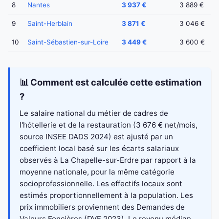
8
Nantes
3 937 €
3 889 €
9
Saint-Herblain
3 871 €
3 046 €
10
Saint-Sébastien-sur-Loire
3 449 €
3 600 €
📊 Comment est calculée cette estimation
?
Le salaire national du métier de cadres de
l'hôtellerie et de la restauration (3 676 € net/mois,
source INSEE DADS 2024) est ajusté par un
coefficient local basé sur les écarts salariaux
observés à La Chapelle-sur-Erdre par rapport à la
moyenne nationale, pour la même catégorie
socioprofessionnelle. Les effectifs locaux sont
estimés proportionnellement à la population. Les
prix immobiliers proviennent des Demandes de
Valeurs Foncières (DVF 2023). Le revenu médian