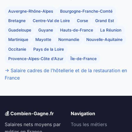
Auvergne-Rhône-Alpes
Bourgogne-Franche-Comté
Bretagne
Centre-Val de Loire
Corse
Grand Est
Guadeloupe
Guyane
Hauts-de-France
La Réunion
Martinique
Mayotte
Normandie
Nouvelle-Aquitaine
Occitanie
Pays de la Loire
Provence-Alpes-Côte d'Azur
Île-de-France
→ Salaire cadres de l'hôtellerie et de la restauration en
France
💰 Combien-Gagne.fr
Navigation
Salaires nets moyens par
Tous les métiers
métier en France.