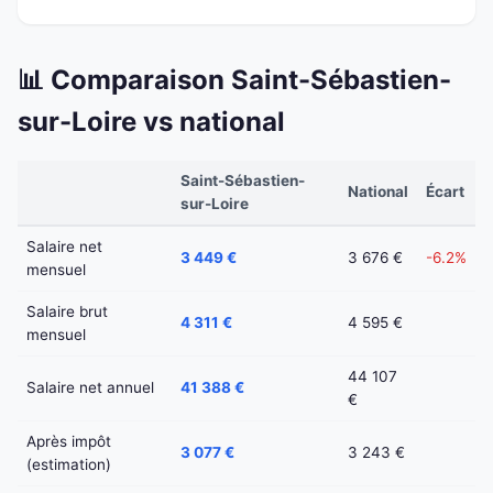
📊 Comparaison Saint-Sébastien-
sur-Loire vs national
Saint-Sébastien-
National
Écart
sur-Loire
Salaire net
3 449 €
3 676 €
-6.2%
mensuel
Salaire brut
4 311 €
4 595 €
mensuel
44 107
Salaire net annuel
41 388 €
€
Après impôt
3 077 €
3 243 €
(estimation)