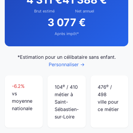
Brut estimé
Net annuel
3 077 €
Après impôt*
*Estimation pour un célibataire sans enfant.
Personnaliser →
-6.2%
e
e
104
/ 410
476
/
vs
métier à
498
moyenne
Saint-
ville pour
nationale
Sébastien-
ce métier
sur-Loire