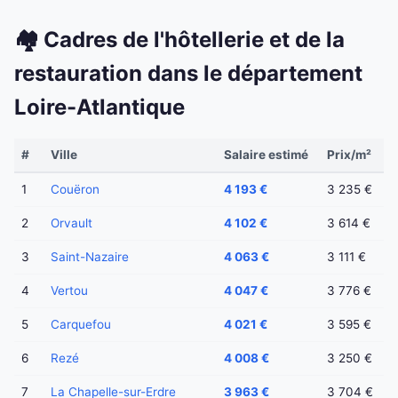
🏘️ Cadres de l'hôtellerie et de la
restauration dans le département
Loire-Atlantique
#
Ville
Salaire estimé
Prix/m²
1
Couëron
4 193 €
3 235 €
2
Orvault
4 102 €
3 614 €
3
Saint-Nazaire
4 063 €
3 111 €
4
Vertou
4 047 €
3 776 €
5
Carquefou
4 021 €
3 595 €
6
Rezé
4 008 €
3 250 €
7
La Chapelle-sur-Erdre
3 963 €
3 704 €