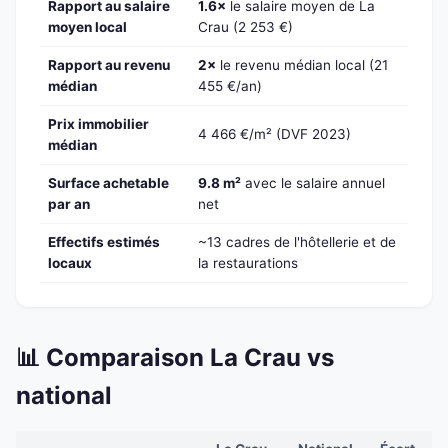
Rapport au salaire
1.6×
le salaire moyen de La
moyen local
Crau (2 253 €)
Rapport au revenu
2×
le revenu médian local (21
médian
455 €/an)
Prix immobilier
4 466 €/m² (DVF 2023)
médian
Surface achetable
9.8 m²
avec le salaire annuel
par an
net
Effectifs estimés
~13 cadres de l'hôtellerie et de
locaux
la restaurations
📊 Comparaison La Crau vs
national