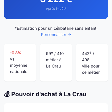
Après impôt*
*Estimation pour un célibataire sans enfant.
Personnaliser →
-0.8%
e
e
99
/ 410
442
/
vs
métier à
498
moyenne
La Crau
ville pour
nationale
ce métier
💰 Pouvoir d'achat à La Crau