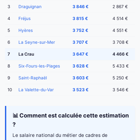
3
Draguignan
3 846 €
2 867 €
4
Fréjus
3 815 €
4 514 €
5
Hyères
3 752 €
4 551 €
6
La Seyne-sur-Mer
3 707 €
3 708 €
7
La Crau
3 647 €
4 466 €
8
Six-Fours-les-Plages
3 628 €
5 433 €
9
Saint-Raphaël
3 603 €
5 250 €
10
La Valette-du-Var
3 523 €
3 546 €
📊 Comment est calculée cette estimation
?
Le salaire national du métier de cadres de