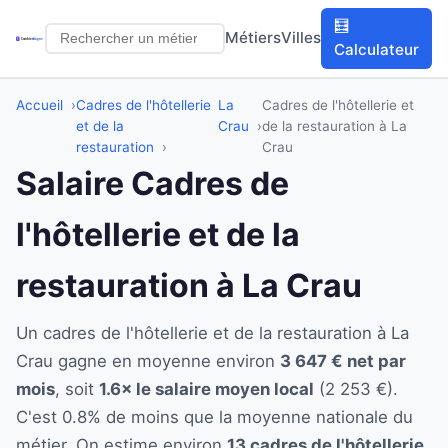
🧮
Métiers
Villes
Calculateur
Accueil
Cadres de l'hôtellerie
La
Cadres de l'hôtellerie et
et de la
Crau
de la restauration à La
restauration
Crau
Salaire Cadres de
l'hôtellerie et de la
restauration à La Crau
Un cadres de l'hôtellerie et de la restauration à La
Crau gagne en moyenne environ
3 647 € net par
mois
, soit
1.6× le salaire moyen local
(2 253 €).
C'est 0.8% de moins que la moyenne nationale du
métier. On estime environ
13 cadres de l'hôtellerie