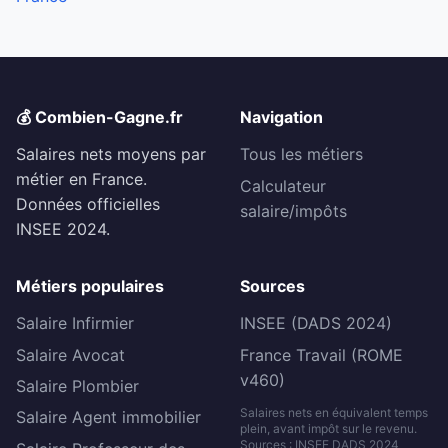
💰 Combien-Gagne.fr
Navigation
Salaires nets moyens par
Tous les métiers
métier en France.
Calculateur
Données officielles
salaire/impôts
INSEE 2024.
Métiers populaires
Sources
Salaire Infirmier
INSEE (DADS 2024)
Salaire Avocat
France Travail (ROME
v460)
Salaire Plombier
Salaires nets en équivalent temps
Salaire Agent immobilier
plein, avant impôt sur le revenu.
Sources : INSEE DADS 2024