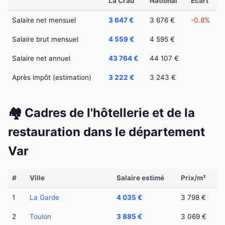
La Crau
National
Écart
Salaire net mensuel
3 647 €
3 676 €
-0.8%
Salaire brut mensuel
4 559 €
4 595 €
Salaire net annuel
43 764 €
44 107 €
Après impôt (estimation)
3 222 €
3 243 €
🏘️ Cadres de l'hôtellerie et de la
restauration dans le département
Var
#
Ville
Salaire estimé
Prix/m²
1
La Garde
4 035 €
3 798 €
2
Toulon
3 885 €
3 069 €