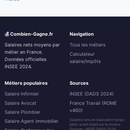
💰 Combien-Gagne.fr
Navigation
Salaires nets moyens par
Tous les métiers
métier en France.
Calculateur
Données officielles
salaire/impôts
INSEE 2024.
Métiers populaires
Sources
Salaire Infirmier
INSEE (DADS 2024)
Salaire Avocat
France Travail (ROME
v460)
Salaire Plombier
Salaires nets en équivalent temps
Salaire Agent immobilier
plein, avant impôt sur le revenu.
Sources : INSEE DADS 2024