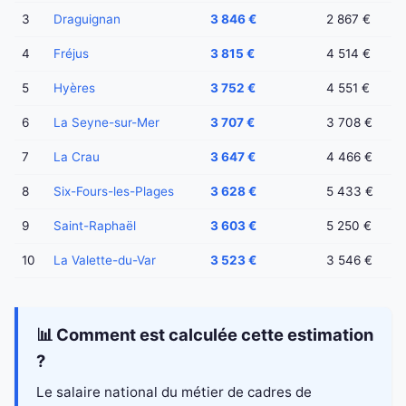
3
Draguignan
3 846 €
2 867 €
4
Fréjus
3 815 €
4 514 €
5
Hyères
3 752 €
4 551 €
6
La Seyne-sur-Mer
3 707 €
3 708 €
7
La Crau
3 647 €
4 466 €
8
Six-Fours-les-Plages
3 628 €
5 433 €
9
Saint-Raphaël
3 603 €
5 250 €
10
La Valette-du-Var
3 523 €
3 546 €
📊 Comment est calculée cette estimation
?
Le salaire national du métier de cadres de