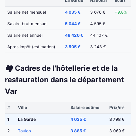
La Garde
National
Écart
Salaire net mensuel
4 035 €
3 676 €
+9.8%
Salaire brut mensuel
5 044 €
4 595 €
Salaire net annuel
48 420 €
44 107 €
Après impôt (estimation)
3 505 €
3 243 €
🏘️ Cadres de l'hôtellerie et de la
restauration dans le département
Var
#
Ville
Salaire estimé
Prix/m²
1
La Garde
4 035 €
3 798 €
2
Toulon
3 885 €
3 069 €