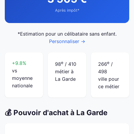
Après impôt*
*Estimation pour un célibataire sans enfant.
Personnaliser →
+9.8%
e
e
98
/ 410
266
/
vs
métier à
498
moyenne
La Garde
ville pour
nationale
ce métier
💰 Pouvoir d'achat à La Garde