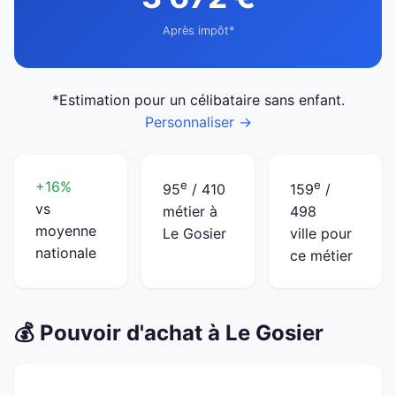
Après impôt*
*Estimation pour un célibataire sans enfant.
Personnaliser →
+16%
e
e
95
/ 410
159
/
vs
métier à
498
moyenne
Le Gosier
ville pour
nationale
ce métier
💰 Pouvoir d'achat à Le Gosier