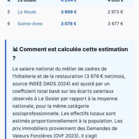
4
Le Gosier
4 264 €
4 000 €
5
Le Moule
3 968 €
2 973 €
6
Sainte-Anne
3 078 €
3 677 €
📊 Comment est calculée cette estimation
?
Le salaire national du métier de cadres de
l'hôtellerie et de la restauration (3 676 € net/mois,
source INSEE DADS 2024) est ajusté par un
coefficient local basé sur les écarts salariaux
observés à Le Gosier par rapport à la moyenne
nationale, pour la même catégorie
socioprofessionnelle. Les effectifs locaux sont
estimés proportionnellement à la population. Les
prix immobiliers proviennent des Demandes de
Valeurs Foncières (DVF 2023). Il s'agit