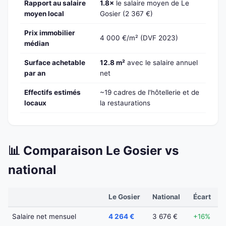
Rapport au salaire
1.8×
le salaire moyen de Le
moyen local
Gosier (2 367 €)
Prix immobilier
4 000 €/m² (DVF 2023)
médian
Surface achetable
12.8 m²
avec le salaire annuel
par an
net
Effectifs estimés
~19 cadres de l'hôtellerie et de
locaux
la restaurations
📊 Comparaison Le Gosier vs
national
Le Gosier
National
Écart
Salaire net mensuel
4 264 €
3 676 €
+16%