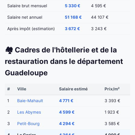
Salaire brut mensuel
5 330 €
4 595 €
Salaire net annuel
51 168 €
44 107 €
Après impôt (estimation)
3 672 €
3 243 €
🏘️ Cadres de l'hôtellerie et de la
restauration dans le département
Guadeloupe
#
Ville
Salaire estimé
Prix/m²
1
Baie-Mahault
4 771 €
3 393 €
2
Les Abymes
4 599 €
1 923 €
3
Petit-Bourg
4 294 €
3 585 €