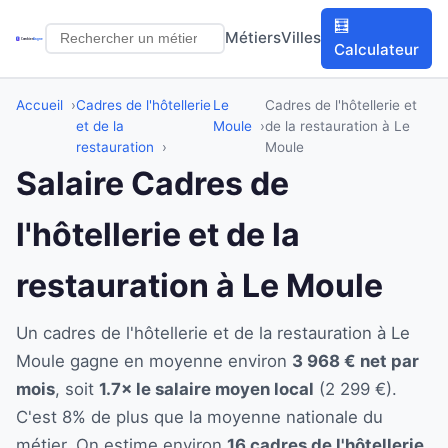
🧮
Métiers
Villes
Calculateur
Accueil
Cadres de l'hôtellerie
Le
Cadres de l'hôtellerie et
et de la
Moule
de la restauration à Le
restauration
Moule
Salaire Cadres de
l'hôtellerie et de la
restauration à Le Moule
Un cadres de l'hôtellerie et de la restauration à Le
Moule gagne en moyenne environ
3 968 € net par
mois
, soit
1.7× le salaire moyen local
(2 299 €).
C'est 8% de plus que la moyenne nationale du
métier. On estime environ
16 cadres de l'hôtellerie