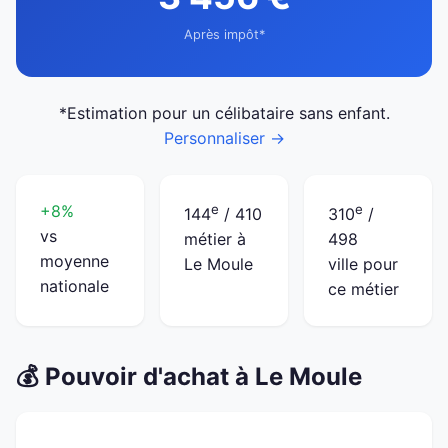
Après impôt*
*Estimation pour un célibataire sans enfant.
Personnaliser →
+8%
e
e
144
/ 410
310
/
vs
métier à
498
moyenne
Le Moule
ville pour
nationale
ce métier
💰 Pouvoir d'achat à Le Moule