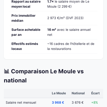
Rapport au salaire
1.7×
le salaire moyen de Le
moyen local
Moule (2 299 €)
Prix immobilier
2 973 €/m² (DVF 2023)
médian
Surface achetable
16 m²
avec le salaire annuel
par an
net
Effectifs estimés
~16 cadres de l'hôtellerie et de
locaux
la restaurations
📊 Comparaison Le Moule vs
national
Le Moule
National
Écart
Salaire net mensuel
3 968 €
3 676 €
+8%