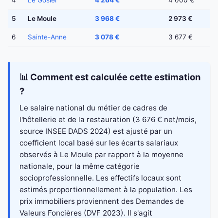
4
Le Gosier
4 264 €
4 000 €
5
Le Moule
3 968 €
2 973 €
6
Sainte-Anne
3 078 €
3 677 €
📊 Comment est calculée cette estimation
?
Le salaire national du métier de cadres de
l'hôtellerie et de la restauration (3 676 € net/mois,
source INSEE DADS 2024) est ajusté par un
coefficient local basé sur les écarts salariaux
observés à Le Moule par rapport à la moyenne
nationale, pour la même catégorie
socioprofessionnelle. Les effectifs locaux sont
estimés proportionnellement à la population. Les
prix immobiliers proviennent des Demandes de
Valeurs Foncières (DVF 2023). Il s'agit