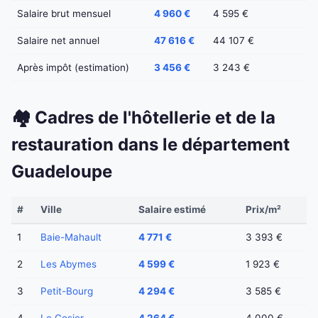
Salaire brut mensuel
4 960 €
4 595 €
Salaire net annuel
47 616 €
44 107 €
Après impôt (estimation)
3 456 €
3 243 €
🏘️ Cadres de l'hôtellerie et de la
restauration dans le département
Guadeloupe
#
Ville
Salaire estimé
Prix/m²
1
Baie-Mahault
4 771 €
3 393 €
2
Les Abymes
4 599 €
1 923 €
3
Petit-Bourg
4 294 €
3 585 €