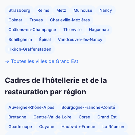
Strasbourg
Reims
Metz
Mulhouse
Nancy
Colmar
Troyes
Charleville-Mézières
Châlons-en-Champagne
Thionville
Haguenau
Schiltigheim
Épinal
Vandœuvre-lès-Nancy
Illkirch-Graffenstaden
→ Toutes les villes de Grand Est
Cadres de l'hôtellerie et de la
restauration par région
Auvergne-Rhône-Alpes
Bourgogne-Franche-Comté
Bretagne
Centre-Val de Loire
Corse
Grand Est
Guadeloupe
Guyane
Hauts-de-France
La Réunion