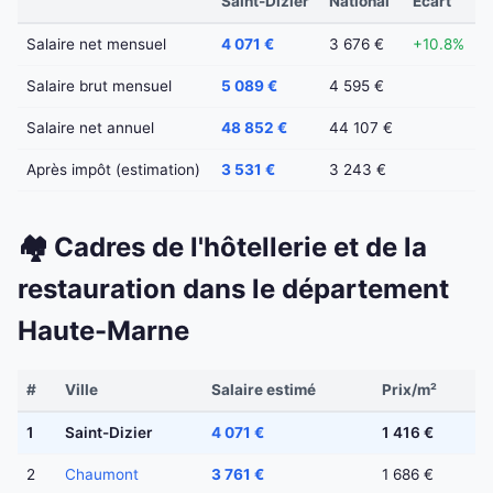
Saint-Dizier
National
Écart
Salaire net mensuel
4 071 €
3 676 €
+10.8%
Salaire brut mensuel
5 089 €
4 595 €
Salaire net annuel
48 852 €
44 107 €
Après impôt (estimation)
3 531 €
3 243 €
🏘️ Cadres de l'hôtellerie et de la
restauration dans le département
Haute-Marne
#
Ville
Salaire estimé
Prix/m²
1
Saint-Dizier
4 071 €
1 416 €
2
Chaumont
3 761 €
1 686 €