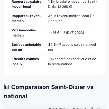
Rapport au salaire
1.8×
le salaire moyen de Saint-
moyen local
Dizier (2 268 €)
Rapport au revenu
3×
le revenu médian local (16
médian
377 €/an)
Prix immobilier
1 416 €/m² (DVF 2023)
médian
Surface achetable
34.5 m²
avec le salaire annuel
par an
net
Effectifs estimés
~16 cadres de l'hôtellerie et de
locaux
la restaurations
📊 Comparaison Saint-Dizier vs
national