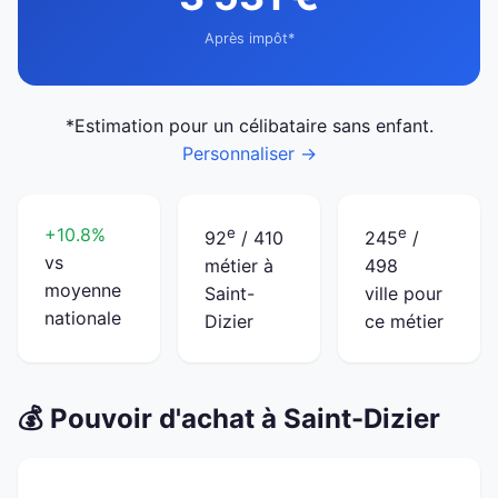
Après impôt*
*Estimation pour un célibataire sans enfant.
Personnaliser →
+10.8%
e
e
92
/ 410
245
/
vs
métier à
498
moyenne
Saint-
ville pour
nationale
Dizier
ce métier
💰 Pouvoir d'achat à Saint-Dizier