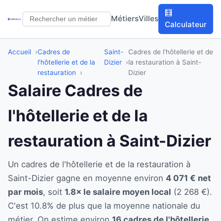
🧮
Métiers
Villes
Calculateur
Accueil
Cadres de
Saint-
Cadres de l'hôtellerie et de
l'hôtellerie et de la
Dizier
la restauration à Saint-
restauration
Dizier
Salaire Cadres de
l'hôtellerie et de la
restauration à Saint-Dizier
Un cadres de l'hôtellerie et de la restauration à
Saint-Dizier gagne en moyenne environ
4 071 € net
par mois
, soit
1.8× le salaire moyen local
(2 268 €).
C'est 10.8% de plus que la moyenne nationale du
métier. On estime environ
16 cadres de l'hôtellerie