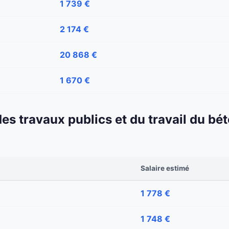
1 739 €
2 174 €
20 868 €
1 670 €
 des travaux publics et du travail du b
Salaire estimé
1 778 €
1 748 €