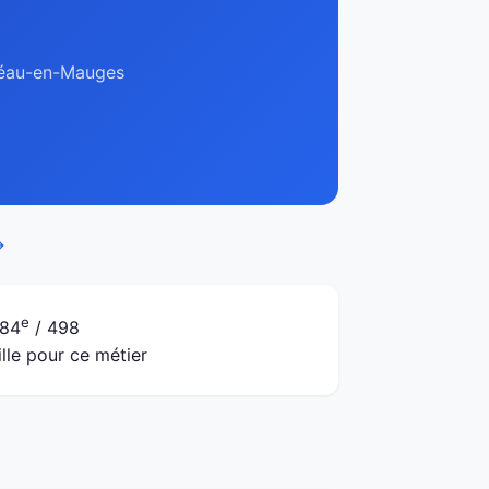
préau-en-Mauges
→
e
84
/ 498
ille pour ce métier