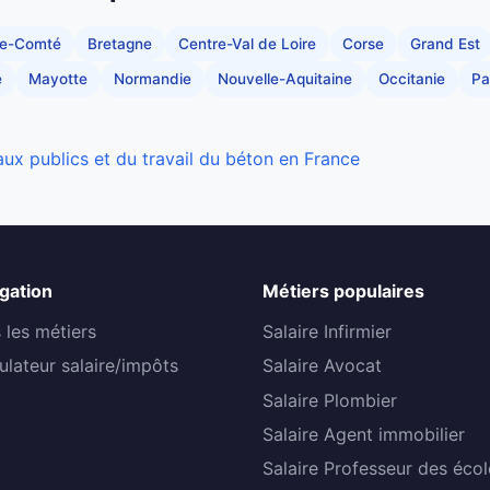
he-Comté
Bretagne
Centre-Val de Loire
Corse
Grand Est
e
Mayotte
Normandie
Nouvelle-Aquitaine
Occitanie
Pa
aux publics et du travail du béton en France
gation
Métiers populaires
 les métiers
Salaire Infirmier
ulateur salaire/impôts
Salaire Avocat
Salaire Plombier
Salaire Agent immobilier
Salaire Professeur des écol