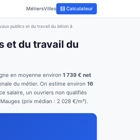
Métiers
Villes
🧮 Calculateur
vaux publics et du travail du béton à
 et du travail du
 gagne en moyenne environ
1 739 € net
onale du métier. On estime environ
16
e salaire, un ouvriers non qualifiés
auges (prix médian : 2 028 €/m²).