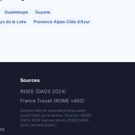
Guadeloupe
Guyane
ys de la Loire
Provence-Alpes-Côte d'Azur
Sources
INSEE (DADS 2024)
France Travail (ROME v460)
Salaires nets en équivalent temps plein,
avant impôt sur le revenu. Sources : INSEE
DADS 2024 (secteur privé), INSEE DADS
2023 (secteur public).
es