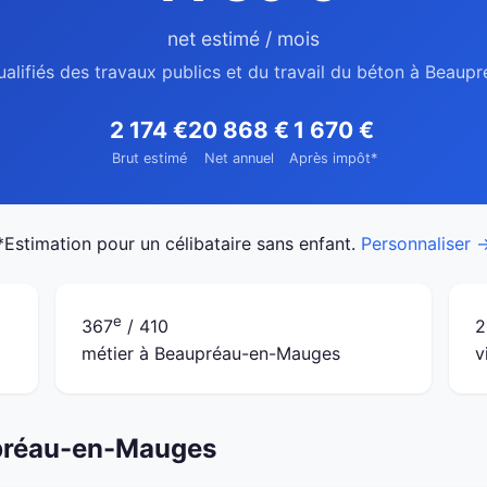
net estimé / mois
ualifiés des travaux publics et du travail du béton à Beau
2 174 €
20 868 €
1 670 €
Brut estimé
Net annuel
Après impôt*
*Estimation pour un célibataire sans enfant.
Personnaliser 
e
367
/ 410
2
métier à Beaupréau-en-Mauges
v
upréau-en-Mauges