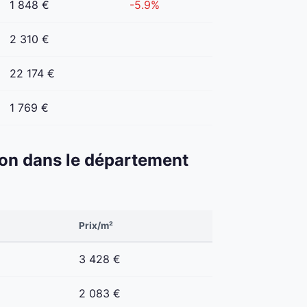
1 848 €
-5.9%
2 310 €
22 174 €
1 769 €
éton dans le département
Prix/m²
3 428 €
2 083 €