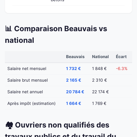
📊 Comparaison Beauvais vs
national
Beauvais
National
Écart
Salaire net mensuel
1 732 €
1 848 €
-6.3%
Salaire brut mensuel
2 165 €
2 310 €
Salaire net annuel
20 784 €
22 174 €
Après impôt (estimation)
1 664 €
1 769 €
🏘️ Ouvriers non qualifiés des
travaux publics et du travail du