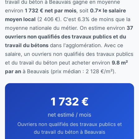
travail du béton à Beauvais gagne en moyenne
environ
1 732 € net par mois
, soit
0.7× le salaire
moyen local
(2 406 €). C'est 6.3% de moins que la
moyenne nationale du métier. On estime environ
37
ouvriers non qualifiés des travaux publics et du
travail du bétons
dans l'agglomération. Avec ce
salaire, un ouvriers non qualifiés des travaux publics
et du travail du béton peut acheter environ
9.8 m²
par an
à Beauvais (prix médian : 2 128 €/m²).
1 732 €
net estimé / mois
Ouvriers non qualifiés des travaux publics et
du travail du béton à Beauvais