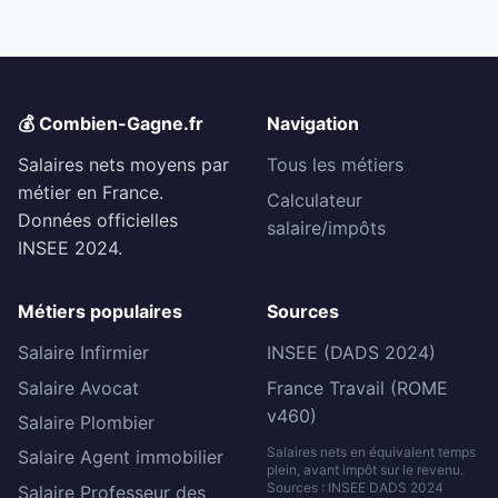
💰 Combien-Gagne.fr
Navigation
Salaires nets moyens par
Tous les métiers
métier en France.
Calculateur
Données officielles
salaire/impôts
INSEE 2024.
Métiers populaires
Sources
Salaire Infirmier
INSEE (DADS 2024)
Salaire Avocat
France Travail (ROME
v460)
Salaire Plombier
Salaires nets en équivalent temps
Salaire Agent immobilier
plein, avant impôt sur le revenu.
Sources : INSEE DADS 2024
Salaire Professeur des