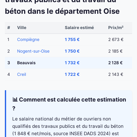
béton dans le département Oise
#
Ville
Salaire estimé
Prix/m²
1
Compiègne
1 755 €
2 673 €
2
Nogent-sur-Oise
1 750 €
2 185 €
3
Beauvais
1 732 €
2 128 €
4
Creil
1 722 €
2 143 €
📊 Comment est calculée cette estimation
?
Le salaire national du métier de ouvriers non
qualifiés des travaux publics et du travail du béton
(1 848 € net/mois, source INSEE DADS 2024) est