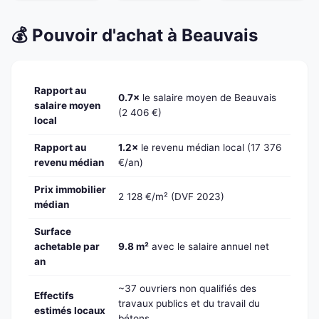
💰 Pouvoir d'achat à Beauvais
Rapport au
0.7×
le salaire moyen de Beauvais
salaire moyen
(2 406 €)
local
Rapport au
1.2×
le revenu médian local (17 376
revenu médian
€/an)
Prix immobilier
2 128 €/m² (DVF 2023)
médian
Surface
achetable par
9.8 m²
avec le salaire annuel net
an
~37 ouvriers non qualifiés des
Effectifs
travaux publics et du travail du
estimés locaux
bétons