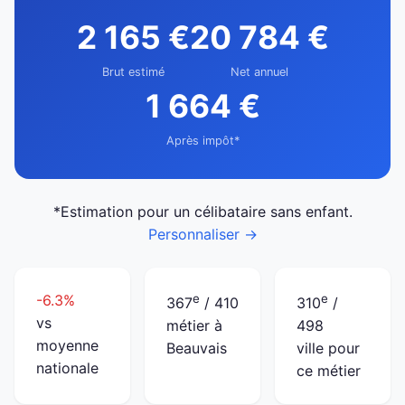
2 165 €
20 784 €
Brut estimé
Net annuel
1 664 €
Après impôt*
*Estimation pour un célibataire sans enfant.
Personnaliser →
-6.3%
e
e
367
/ 410
310
/
vs
métier à
498
moyenne
Beauvais
ville pour
nationale
ce métier