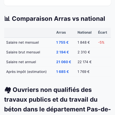
📊 Comparaison Arras vs national
Arras
National
Écart
Salaire net mensuel
1 755 €
1 848 €
-5%
Salaire brut mensuel
2 194 €
2 310 €
Salaire net annuel
21 060 €
22 174 €
Après impôt (estimation)
1 685 €
1 769 €
🏘️ Ouvriers non qualifiés des
travaux publics et du travail du
béton dans le département Pas-de-