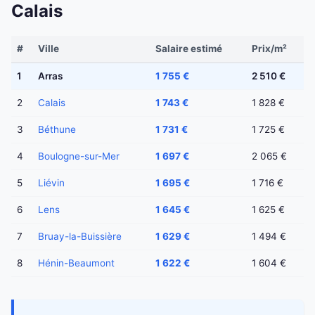
Calais
#
Ville
Salaire estimé
Prix/m²
1
Arras
1 755 €
2 510 €
2
Calais
1 743 €
1 828 €
3
Béthune
1 731 €
1 725 €
4
Boulogne-sur-Mer
1 697 €
2 065 €
5
Liévin
1 695 €
1 716 €
6
Lens
1 645 €
1 625 €
7
Bruay-la-Buissière
1 629 €
1 494 €
8
Hénin-Beaumont
1 622 €
1 604 €