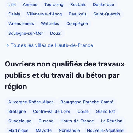
Lille
Amiens
Tourcoing
Roubaix
Dunkerque
Calais
Villeneuve-d'Ascq
Beauvais
Saint-Quentin
Valenciennes
Wattrelos
Compiègne
Boulogne-sur-Mer
Douai
→ Toutes les villes de Hauts-de-France
Ouvriers non qualifiés des travaux
publics et du travail du béton par
région
Auvergne-Rhône-Alpes
Bourgogne-Franche-Comté
Bretagne
Centre-Val de Loire
Corse
Grand Est
Guadeloupe
Guyane
Hauts-de-France
La Réunion
Martinique
Mayotte
Normandie
Nouvelle-Aquitaine