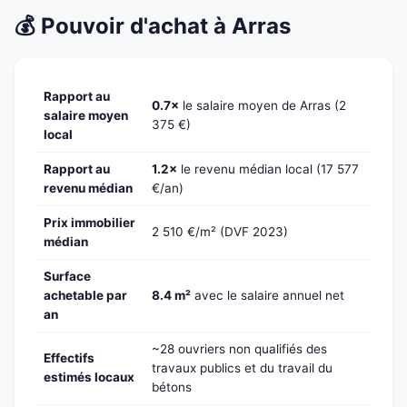
💰 Pouvoir d'achat à Arras
Rapport au
0.7×
le salaire moyen de Arras (2
salaire moyen
375 €)
local
Rapport au
1.2×
le revenu médian local (17 577
revenu médian
€/an)
Prix immobilier
2 510 €/m² (DVF 2023)
médian
Surface
achetable par
8.4 m²
avec le salaire annuel net
an
~28 ouvriers non qualifiés des
Effectifs
travaux publics et du travail du
estimés locaux
bétons