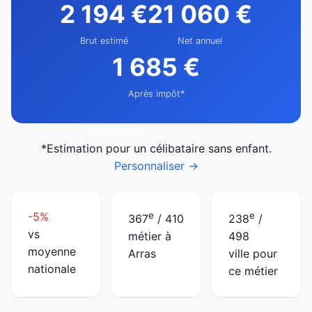
2 194 €
21 060 €
Brut estimé
Net annuel
1 685 €
Après impôt*
*Estimation pour un célibataire sans enfant.
Personnaliser →
-5%
e
e
367
/ 410
238
/
vs
métier à
498
moyenne
Arras
ville pour
nationale
ce métier