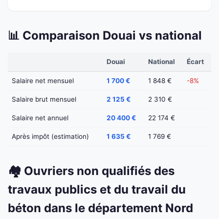
📊 Comparaison Douai vs national
Douai
National
Écart
Salaire net mensuel
1 700 €
1 848 €
-8%
Salaire brut mensuel
2 125 €
2 310 €
Salaire net annuel
20 400 €
22 174 €
Après impôt (estimation)
1 635 €
1 769 €
🏘️ Ouvriers non qualifiés des
travaux publics et du travail du
béton dans le département Nord