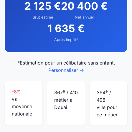
2 125 €
20 400 €
Brut estimé
Net annuel
1 635 €
Après impôt*
*Estimation pour un célibataire sans enfant.
Personnaliser →
-8%
e
e
367
/ 410
394
/
vs
métier à
498
moyenne
Douai
ville pour
nationale
ce métier