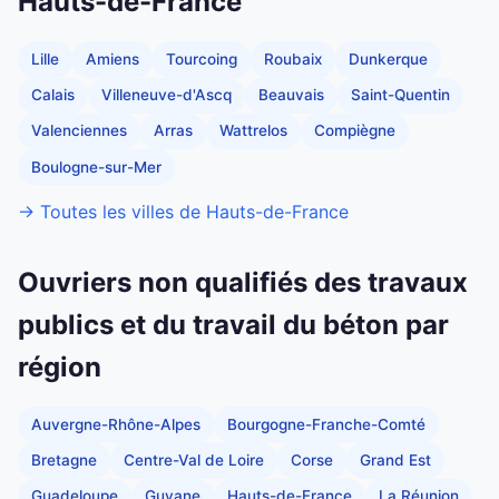
Hauts-de-France
Lille
Amiens
Tourcoing
Roubaix
Dunkerque
Calais
Villeneuve-d'Ascq
Beauvais
Saint-Quentin
Valenciennes
Arras
Wattrelos
Compiègne
Boulogne-sur-Mer
→ Toutes les villes de Hauts-de-France
Ouvriers non qualifiés des travaux
publics et du travail du béton par
région
Auvergne-Rhône-Alpes
Bourgogne-Franche-Comté
Bretagne
Centre-Val de Loire
Corse
Grand Est
Guadeloupe
Guyane
Hauts-de-France
La Réunion