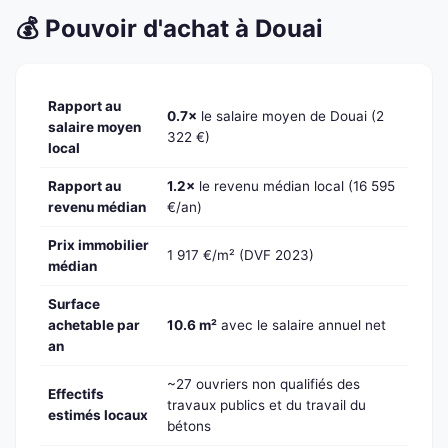
💰 Pouvoir d'achat à Douai
Rapport au
0.7×
le salaire moyen de Douai (2
salaire moyen
322 €)
local
Rapport au
1.2×
le revenu médian local (16 595
revenu médian
€/an)
Prix immobilier
1 917 €/m² (DVF 2023)
médian
Surface
achetable par
10.6 m²
avec le salaire annuel net
an
~27 ouvriers non qualifiés des
Effectifs
travaux publics et du travail du
estimés locaux
bétons