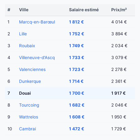
#
Ville
Salaire estimé
Prix/m²
1
Marcq-en-Barœul
1 812 €
4 014 €
2
Lille
1 752 €
3 894 €
3
Roubaix
1 749 €
2 034 €
4
Villeneuve-d'Ascq
1 733 €
3 079 €
5
Valenciennes
1 723 €
2 278 €
6
Dunkerque
1 714 €
2 361 €
7
Douai
1 700 €
1 917 €
8
Tourcoing
1 682 €
2 046 €
9
Wattrelos
1 608 €
1 950 €
10
Cambrai
1 472 €
1 729 €