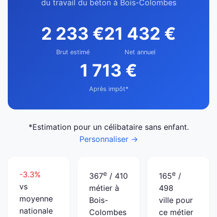
du travail du béton à Bois-Colombes
2 233 €
21 432 €
Brut estimé
Net annuel
1 713 €
Après impôt*
*Estimation pour un célibataire sans enfant.
Personnaliser →
-3.3%
e
e
367
/ 410
165
/
vs
métier à
498
moyenne
Bois-
ville pour
nationale
Colombes
ce métier