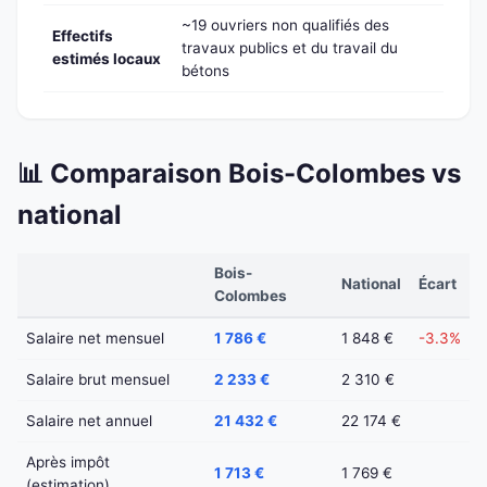
~19 ouvriers non qualifiés des
Effectifs
travaux publics et du travail du
estimés locaux
bétons
📊 Comparaison Bois-Colombes vs
national
Bois-
National
Écart
Colombes
Salaire net mensuel
1 786 €
1 848 €
-3.3%
Salaire brut mensuel
2 233 €
2 310 €
Salaire net annuel
21 432 €
22 174 €
Après impôt
1 713 €
1 769 €
(estimation)