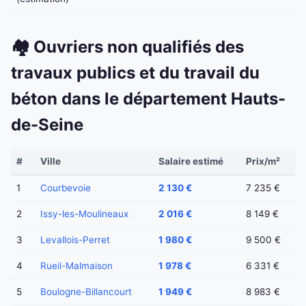
🏘️ Ouvriers non qualifiés des
travaux publics et du travail du
béton dans le département Hauts-
de-Seine
#
Ville
Salaire estimé
Prix/m²
1
Courbevoie
2 130 €
7 235 €
2
Issy-les-Moulineaux
2 016 €
8 149 €
3
Levallois-Perret
1 980 €
9 500 €
4
Rueil-Malmaison
1 978 €
6 331 €
5
Boulogne-Billancourt
1 949 €
8 983 €