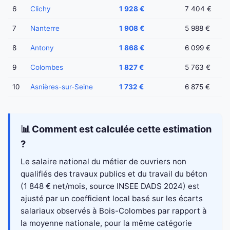
6
Clichy
1 928 €
7 404 €
7
Nanterre
1 908 €
5 988 €
8
Antony
1 868 €
6 099 €
9
Colombes
1 827 €
5 763 €
10
Asnières-sur-Seine
1 732 €
6 875 €
📊 Comment est calculée cette estimation
?
Le salaire national du métier de ouvriers non
qualifiés des travaux publics et du travail du béton
(1 848 € net/mois, source INSEE DADS 2024) est
ajusté par un coefficient local basé sur les écarts
salariaux observés à Bois-Colombes par rapport à
la moyenne nationale, pour la même catégorie