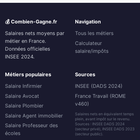
💰 Combien-Gagne.fr
Navigation
Salaires nets moyens par
Tous les métiers
métier en France.
Calculateur
Données officielles
salaire/impôts
INSEE 2024.
Métiers populaires
Sources
Salaire Infirmier
INSEE (DADS 2024)
Salaire Avocat
France Travail (ROME
v460)
Salaire Plombier
Salaires nets en équivalent temps
Salaire Agent immobilier
plein, avant impôt sur le revenu.
Sources : INSEE DADS 2024
Salaire Professeur des
(secteur privé), INSEE DADS 2023
écoles
(secteur public).