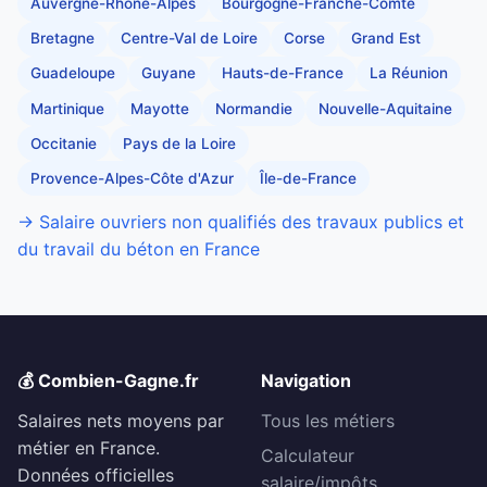
Auvergne-Rhône-Alpes
Bourgogne-Franche-Comté
Bretagne
Centre-Val de Loire
Corse
Grand Est
Guadeloupe
Guyane
Hauts-de-France
La Réunion
Martinique
Mayotte
Normandie
Nouvelle-Aquitaine
Occitanie
Pays de la Loire
Provence-Alpes-Côte d'Azur
Île-de-France
→ Salaire ouvriers non qualifiés des travaux publics et
du travail du béton en France
💰 Combien-Gagne.fr
Navigation
Salaires nets moyens par
Tous les métiers
métier en France.
Calculateur
Données officielles
salaire/impôts