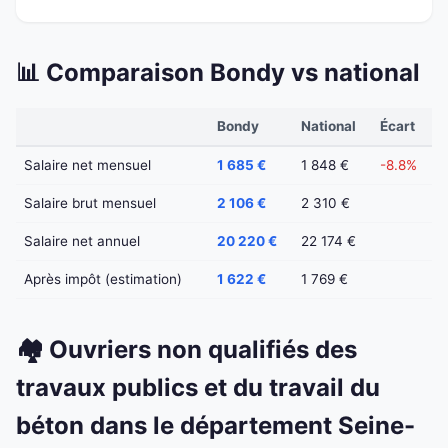
📊 Comparaison Bondy vs national
Bondy
National
Écart
Salaire net mensuel
1 685 €
1 848 €
-8.8%
Salaire brut mensuel
2 106 €
2 310 €
Salaire net annuel
20 220 €
22 174 €
Après impôt (estimation)
1 622 €
1 769 €
🏘️ Ouvriers non qualifiés des
travaux publics et du travail du
béton dans le département Seine-