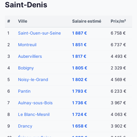
Saint-Denis
#
Ville
Salaire estimé
Prix/m²
1
Saint-Ouen-sur-Seine
1 887 €
6 758 €
2
Montreuil
1 851 €
6 737 €
3
Aubervilliers
1 817 €
4 493 €
4
Bobigny
1 805 €
2 329 €
5
Noisy-le-Grand
1 802 €
4 569 €
6
Pantin
1 793 €
6 233 €
7
Aulnay-sous-Bois
1 736 €
3 967 €
8
Le Blanc-Mesnil
1 724 €
4 063 €
9
Drancy
1 658 €
3 902 €