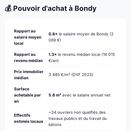
💰 Pouvoir d'achat à Bondy
Rapport au
0.8×
le salaire moyen de Bondy (2
salaire moyen
069 €)
local
Rapport au
1.3×
le revenu médian local (16 015
revenu médian
€/an)
Prix immobilier
3 485 €/m² (DVF 2023)
médian
Surface
achetable par
5.8 m²
avec le salaire annuel net
an
~34 ouvriers non qualifiés des
Effectifs
travaux publics et du travail du
estimés locaux
bétons