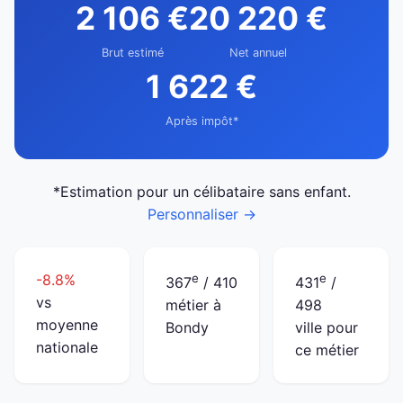
2 106 €
20 220 €
Brut estimé
Net annuel
1 622 €
Après impôt*
*Estimation pour un célibataire sans enfant.
Personnaliser →
-8.8%
e
e
367
/ 410
431
/
vs
métier à
498
moyenne
Bondy
ville pour
nationale
ce métier