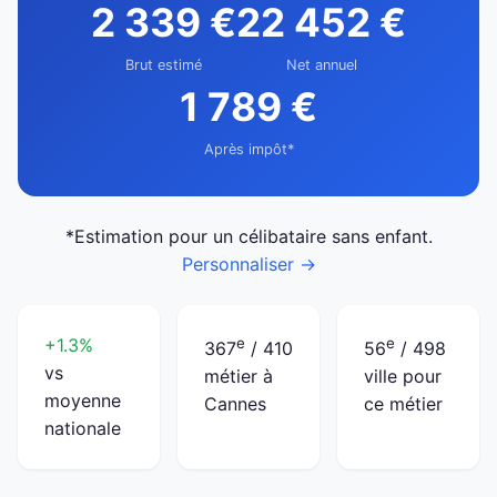
2 339 €
22 452 €
Brut estimé
Net annuel
1 789 €
Après impôt*
*Estimation pour un célibataire sans enfant.
Personnaliser →
+1.3%
e
e
367
/ 410
56
/ 498
vs
métier à
ville pour
moyenne
Cannes
ce métier
nationale