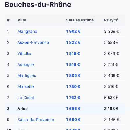
Bouches-du-Rhône
#
Ville
Salaire estimé
Prix/m²
1
Marignane
1 902 €
3 369 €
2
Aix-en-Provence
1 822 €
5 538 €
3
Vitrolles
1 819 €
3 673 €
4
Aubagne
1 816 €
3 751 €
5
Martigues
1 805 €
3 469 €
6
Marseille
1 780 €
3 516 €
7
La Ciotat
1 762 €
5 586 €
8
Arles
1 695 €
3 198 €
9
Salon-de-Provence
1 690 €
3 445 €