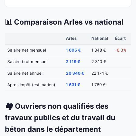
📊 Comparaison Arles vs national
Arles
National
Écart
Salaire net mensuel
1 695 €
1 848 €
-8.3%
Salaire brut mensuel
2 119 €
2 310 €
Salaire net annuel
20 340 €
22 174 €
Après impôt (estimation)
1 631 €
1 769 €
🏘️ Ouvriers non qualifiés des
travaux publics et du travail du
béton dans le département