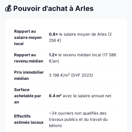
💰 Pouvoir d'achat à Arles
Rapport au
0.8×
le salaire moyen de Arles (2
salaire moyen
256 €)
local
Rapport au
1.2×
le revenu médian local (17 586
revenu médian
€/an)
Prix immobilier
3 198 €/m² (DVF 2023)
médian
Surface
achetable par
6.4 m²
avec le salaire annuel net
an
~34 ouvriers non qualifiés des
Effectifs
travaux publics et du travail du
estimés locaux
bétons