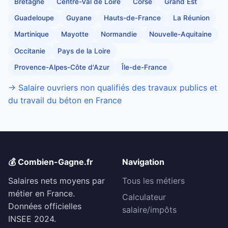
Bretagne
Centre-Val de Loire
Corse
Grand Est
Guadeloupe
Guyane
Hauts-de-France
La Réunion
Martinique
Mayotte
Normandie
Nouvelle-Aquitaine
Occitanie
Pays de la Loire
Provence-Alpes-Côte d'Azur
Île-de-France
→ Salaire ouvriers non qualifiés des travaux publics et
du travail du béton en France
💰 Combien-Gagne.fr
Navigation
Salaires nets moyens par
Tous les métiers
métier en France.
Calculateur
Données officielles
salaire/impôts
INSEE 2024.