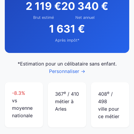
2 119 €
20 340 €
Brut estimé
Net annuel
1 631 €
Après impôt*
*Estimation pour un célibataire sans enfant.
Personnaliser →
-8.3%
e
e
367
/ 410
408
/
vs
métier à
498
moyenne
Arles
ville pour
nationale
ce métier