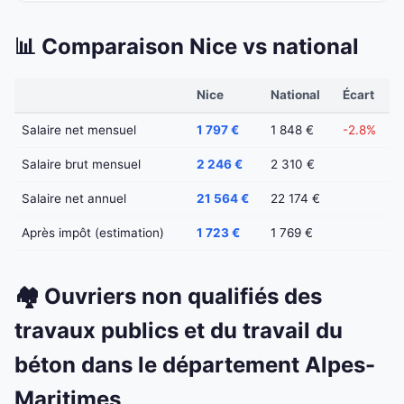
📊 Comparaison Nice vs national
Nice
National
Écart
Salaire net mensuel
1 797 €
1 848 €
-2.8%
Salaire brut mensuel
2 246 €
2 310 €
Salaire net annuel
21 564 €
22 174 €
Après impôt (estimation)
1 723 €
1 769 €
🏘️ Ouvriers non qualifiés des
travaux publics et du travail du
béton dans le département Alpes-
Maritimes