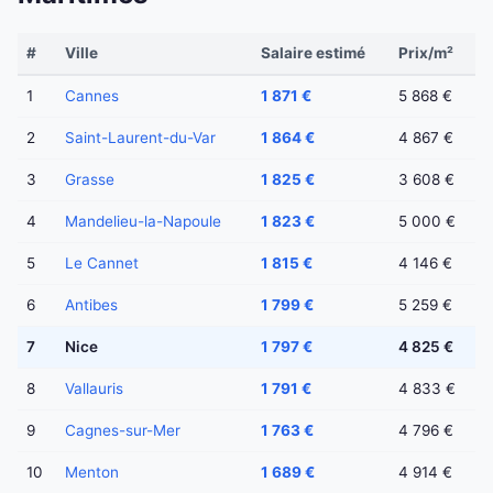
#
Ville
Salaire estimé
Prix/m²
1
Cannes
1 871 €
5 868 €
2
Saint-Laurent-du-Var
1 864 €
4 867 €
3
Grasse
1 825 €
3 608 €
4
Mandelieu-la-Napoule
1 823 €
5 000 €
5
Le Cannet
1 815 €
4 146 €
6
Antibes
1 799 €
5 259 €
7
Nice
1 797 €
4 825 €
8
Vallauris
1 791 €
4 833 €
9
Cagnes-sur-Mer
1 763 €
4 796 €
10
Menton
1 689 €
4 914 €