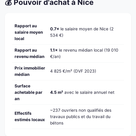
💰 Pouvoir d'achat à Nice
Rapport au
0.7×
le salaire moyen de Nice (2
salaire moyen
534 €)
local
Rapport au
1.1×
le revenu médian local (19 010
revenu médian
€/an)
Prix immobilier
4 825 €/m² (DVF 2023)
médian
Surface
achetable par
4.5 m²
avec le salaire annuel net
an
~237 ouvriers non qualifiés des
Effectifs
travaux publics et du travail du
estimés locaux
bétons