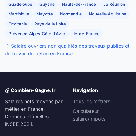
Guadeloupe
Guyane
Hauts-de-France
La Réunion
Martinique
Mayotte
Normandie
Nouvelle-Aquitaine
Occitanie
Pays de la Loire
Provence-Alpes-Côte d'Azur
Île-de-France
→ Salaire ouvriers non qualifiés des travaux publics et
du travail du béton en France
💰 Combien-Gagne.fr
Navigation
Salaires nets moyens par
Tous les métiers
métier en France.
Calculateur
Données officielles
salaire/impôts
INSEE 2024.