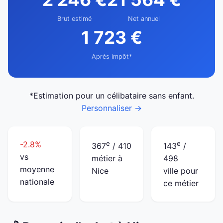
Brut estimé
Net annuel
1 723 €
Après impôt*
*Estimation pour un célibataire sans enfant.
Personnaliser →
-2.8%
e
e
367
/ 410
143
/
vs
métier à
498
moyenne
Nice
ville pour
nationale
ce métier