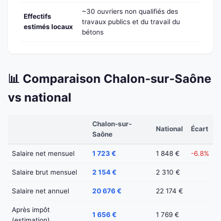
~30 ouvriers non qualifiés des
Effectifs
travaux publics et du travail du
estimés locaux
bétons
📊 Comparaison Chalon-sur-Saône
vs national
Chalon-sur-
National
Écart
Saône
Salaire net mensuel
1 723 €
1 848 €
-6.8%
Salaire brut mensuel
2 154 €
2 310 €
Salaire net annuel
20 676 €
22 174 €
Après impôt
1 656 €
1 769 €
(estimation)