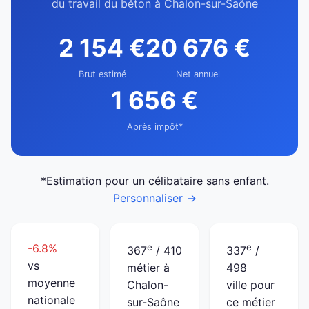
du travail du béton à Chalon-sur-Saône
2 154 €
20 676 €
Brut estimé
Net annuel
1 656 €
Après impôt*
*Estimation pour un célibataire sans enfant.
Personnaliser →
-6.8%
e
e
367
/ 410
337
/
vs
métier à
498
moyenne
Chalon-
ville pour
nationale
sur-Saône
ce métier