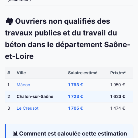
🏘️ Ouvriers non qualifiés des
travaux publics et du travail du
béton dans le département Saône-
et-Loire
#
Ville
Salaire estimé
Prix/m²
1
Mâcon
1 793 €
1 950 €
2
Chalon-sur-Saône
1 723 €
1 623 €
3
Le Creusot
1 705 €
1 474 €
📊 Comment est calculée cette estimation