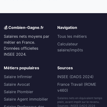
💰 Combien-Gagne.fr
Navigation
Salaires nets moyens par
Tous les métiers
métier en France.
Calculateur
Données officielles
salaire/impôts
INSEE 2024.
Métiers populaires
Sources
Salaire Infirmier
INSEE (DADS 2024)
Salaire Avocat
France Travail (ROME
v460)
Salaire Plombier
Salaires nets en équivalent temps
Salaire Agent immobilier
plein, avant impôt sur le revenu.
Sources : INSEE DADS 2024
Salaire Professeur des