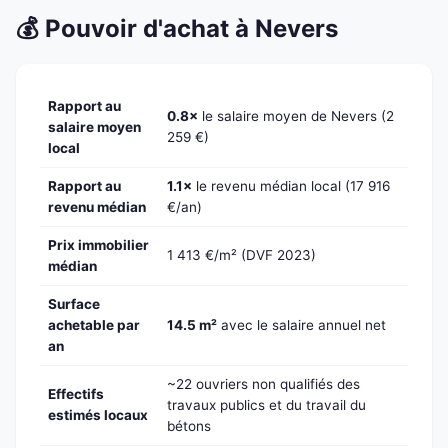
💰 Pouvoir d'achat à Nevers
Rapport au
0.8×
le salaire moyen de Nevers (2
salaire moyen
259 €)
local
Rapport au
1.1×
le revenu médian local (17 916
revenu médian
€/an)
Prix immobilier
1 413 €/m² (DVF 2023)
médian
Surface
achetable par
14.5 m²
avec le salaire annuel net
an
~22 ouvriers non qualifiés des
Effectifs
travaux publics et du travail du
estimés locaux
bétons