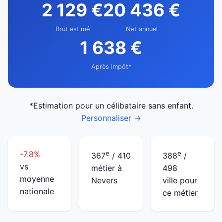
2 129 €
20 436 €
Brut estimé
Net annuel
1 638 €
Après impôt*
*Estimation pour un célibataire sans enfant.
Personnaliser →
-7.8%
e
e
367
/ 410
388
/
vs
métier à
498
moyenne
Nevers
ville pour
nationale
ce métier