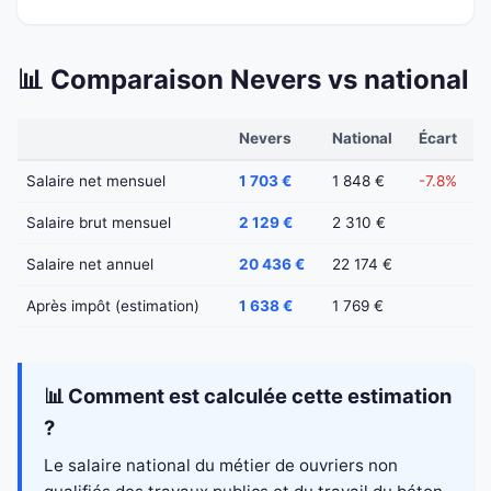
📊 Comparaison Nevers vs national
Nevers
National
Écart
Salaire net mensuel
1 703 €
1 848 €
-7.8%
Salaire brut mensuel
2 129 €
2 310 €
Salaire net annuel
20 436 €
22 174 €
Après impôt (estimation)
1 638 €
1 769 €
📊 Comment est calculée cette estimation
?
Le salaire national du métier de ouvriers non