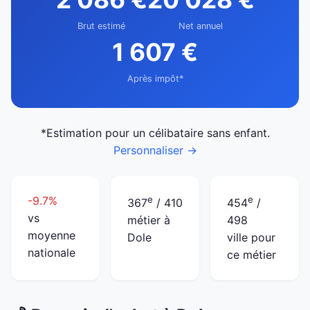
Brut estimé
Net annuel
1 607 €
Après impôt*
*Estimation pour un célibataire sans enfant.
Personnaliser →
-9.7%
e
e
367
/ 410
454
/
vs
métier à
498
moyenne
Dole
ville pour
nationale
ce métier