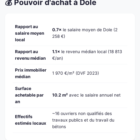
💰 Pouvoir d'achat à Dole
Rapport au
0.7×
le salaire moyen de Dole (2
salaire moyen
258 €)
local
Rapport au
1.1×
le revenu médian local (18 813
revenu médian
€/an)
Prix immobilier
1 970 €/m² (DVF 2023)
médian
Surface
achetable par
10.2 m²
avec le salaire annuel net
an
~16 ouvriers non qualifiés des
Effectifs
travaux publics et du travail du
estimés locaux
bétons