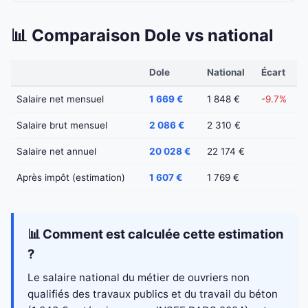
📊 Comparaison Dole vs national
Dole
National
Écart
Salaire net mensuel
1 669 €
1 848 €
-9.7%
Salaire brut mensuel
2 086 €
2 310 €
Salaire net annuel
20 028 €
22 174 €
Après impôt (estimation)
1 607 €
1 769 €
📊 Comment est calculée cette estimation
?
Le salaire national du métier de ouvriers non
qualifiés des travaux publics et du travail du béton