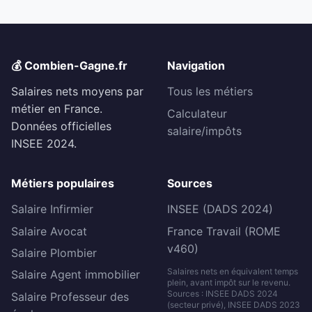
💰 Combien-Gagne.fr
Navigation
Salaires nets moyens par
Tous les métiers
métier en France.
Calculateur
Données officielles
salaire/impôts
INSEE 2024.
Métiers populaires
Sources
Salaire Infirmier
INSEE (DADS 2024)
Salaire Avocat
France Travail (ROME
v460)
Salaire Plombier
Salaires nets en équivalent temps
Salaire Agent immobilier
plein, avant impôt sur le revenu.
Sources : INSEE DADS 2024
Salaire Professeur des
(secteur privé), INSEE DADS 2023