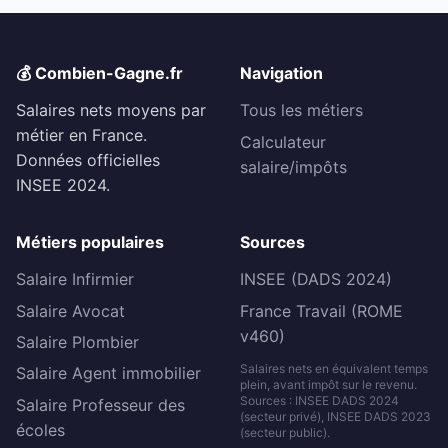
💰 Combien-Gagne.fr
Navigation
Salaires nets moyens par
Tous les métiers
métier en France.
Calculateur
Données officielles
salaire/impôts
INSEE 2024.
Métiers populaires
Sources
Salaire Infirmier
INSEE (DADS 2024)
Salaire Avocat
France Travail (ROME
v460)
Salaire Plombier
Salaires nets en équivalent temps
Salaire Agent immobilier
plein, avant impôt sur le revenu.
Sources : INSEE DADS 2024
Salaire Professeur des
(secteur privé), INSEE DADS 2023
écoles
(secteur public).