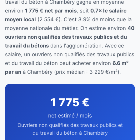
travail du béton à Chambéry gagne en moyenne
environ
1 775 € net par mois
, soit
0.7× le salaire
moyen local
(2 554 €). C'est 3.9% de moins que la
moyenne nationale du métier. On estime environ
40
ouvriers non qualifiés des travaux publics et du
travail du bétons
dans l'agglomération. Avec ce
salaire, un ouvriers non qualifiés des travaux publics
et du travail du béton peut acheter environ
6.6 m²
par an
à Chambéry (prix médian : 3 229 €/m²).
1 775 €
net estimé / mois
Ouvriers non qualifiés des travaux publics et
du travail du béton à Chambéry