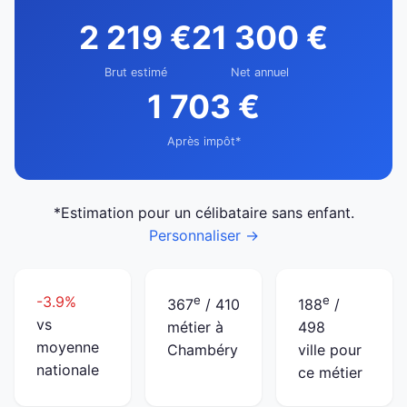
2 219 €
21 300 €
Brut estimé
Net annuel
1 703 €
Après impôt*
*Estimation pour un célibataire sans enfant.
Personnaliser →
-3.9%
e
e
367
/ 410
188
/
vs
métier à
498
moyenne
Chambéry
ville pour
nationale
ce métier