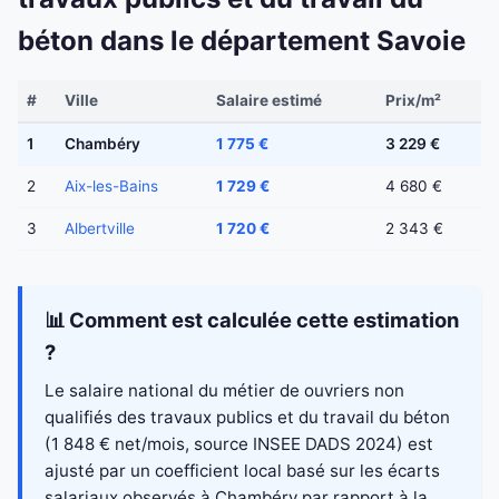
béton dans le département Savoie
#
Ville
Salaire estimé
Prix/m²
1
Chambéry
1 775 €
3 229 €
2
Aix-les-Bains
1 729 €
4 680 €
3
Albertville
1 720 €
2 343 €
📊 Comment est calculée cette estimation
?
Le salaire national du métier de ouvriers non
qualifiés des travaux publics et du travail du béton
(1 848 € net/mois, source INSEE DADS 2024) est
ajusté par un coefficient local basé sur les écarts
salariaux observés à Chambéry par rapport à la