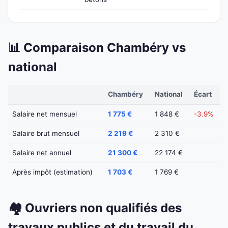
📊 Comparaison Chambéry vs
national
Chambéry
National
Écart
Salaire net mensuel
1 775 €
1 848 €
-3.9%
Salaire brut mensuel
2 219 €
2 310 €
Salaire net annuel
21 300 €
22 174 €
Après impôt (estimation)
1 703 €
1 769 €
🏘️ Ouvriers non qualifiés des
travaux publics et du travail du