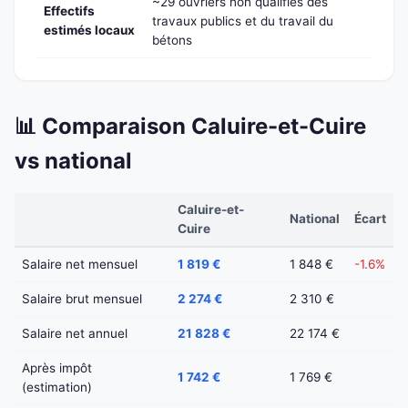
~29 ouvriers non qualifiés des
Effectifs
travaux publics et du travail du
estimés locaux
bétons
📊 Comparaison Caluire-et-Cuire
vs national
Caluire-et-
National
Écart
Cuire
Salaire net mensuel
1 819 €
1 848 €
-1.6%
Salaire brut mensuel
2 274 €
2 310 €
Salaire net annuel
21 828 €
22 174 €
Après impôt
1 742 €
1 769 €
(estimation)