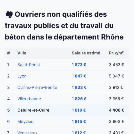
🏘️ Ouvriers non qualifiés des
travaux publics et du travail du
béton dans le département Rhône
#
Ville
Salaire estimé
Prix/m²
1
Saint-Priest
1 873 €
3 452 €
2
Lyon
1 847 €
5 047 €
3
Oullins-Pierre-Bénite
1 833 €
3 912 €
4
Villeurbanne
1 826 €
3 956 €
5
Caluire-et-Cuire
1 819 €
4 408 €
6
Meyzieu
1 815 €
3 903 €
7
Vénissieux
1 812 €
3 401 €