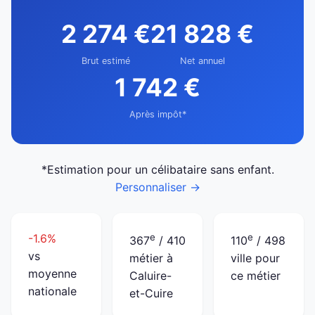
2 274 €
21 828 €
Brut estimé
Net annuel
1 742 €
Après impôt*
*Estimation pour un célibataire sans enfant.
Personnaliser →
-1.6%
e
e
367
/ 410
110
/ 498
vs
métier à
ville pour
moyenne
Caluire-
ce métier
nationale
et-Cuire