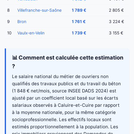
8
Villefranche-sur-Saône
1 789 €
2 805 €
9
Bron
1 761 €
3 224 €
10
Vaulx-en-Velin
1 739 €
3 155 €
📊 Comment est calculée cette estimation
?
Le salaire national du métier de ouvriers non
qualifiés des travaux publics et du travail du béton
(1 848 € net/mois, source INSEE DADS 2024) est
ajusté par un coefficient local basé sur les écarts
salariaux observés à Caluire-et-Cuire par rapport
à la moyenne nationale, pour la même catégorie
socioprofessionnelle. Les effectifs locaux sont
estimés proportionnellement à la population. Les
prix immobiliers proviennent des Demandes de