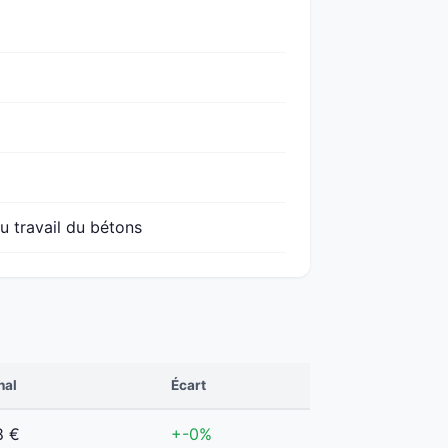
u travail du bétons
nal
Écart
8 €
+-0%