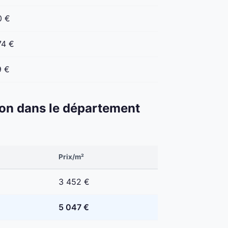
0 €
74 €
9 €
éton dans le département
Prix/m²
3 452 €
5 047 €