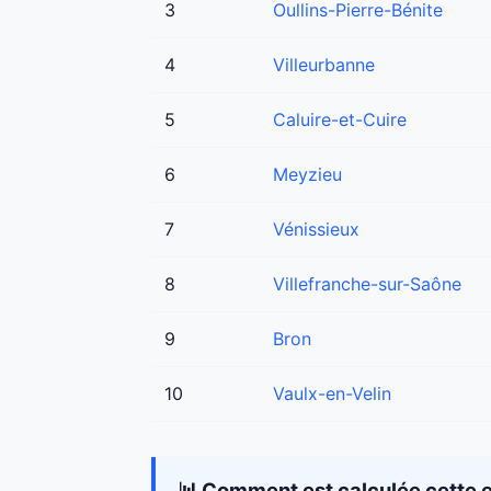
3
Oullins-Pierre-Bénite
4
Villeurbanne
5
Caluire-et-Cuire
6
Meyzieu
7
Vénissieux
8
Villefranche-sur-Saône
9
Bron
10
Vaulx-en-Velin
📊 Comment est calculée cette e