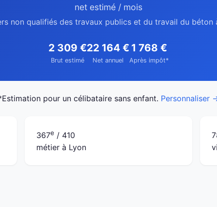
net estimé / mois
rs non qualifiés des travaux publics et du travail du béton
2 309 €
22 164 €
1 768 €
Brut estimé
Net annuel
Après impôt*
*Estimation pour un célibataire sans enfant.
Personnaliser 
e
367
/ 410
7
métier à Lyon
v