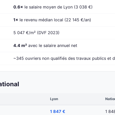
0.6×
le salaire moyen de Lyon (3 038 €)
1×
le revenu médian local (22 145 €/an)
5 047 €/m² (DVF 2023)
4.4 m²
avec le salaire annuel net
~345 ouvriers non qualifiés des travaux publics et d
ational
Lyon
Natio
1 847 €
1 84