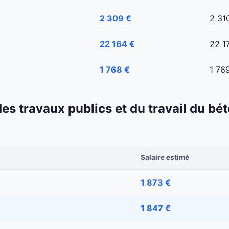
2 309 €
2 31
22 164 €
22 1
1 768 €
1 76
 des travaux publics et du travail du b
Salaire estimé
1 873 €
1 847 €