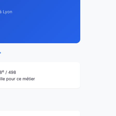
 à Lyon
→
e
8
/ 498
ille pour ce métier