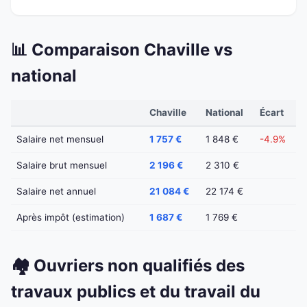
📊 Comparaison Chaville vs
national
Chaville
National
Écart
Salaire net mensuel
1 757 €
1 848 €
-4.9%
Salaire brut mensuel
2 196 €
2 310 €
Salaire net annuel
21 084 €
22 174 €
Après impôt (estimation)
1 687 €
1 769 €
🏘️ Ouvriers non qualifiés des
travaux publics et du travail du