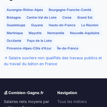
Auvergne-Rhône-Alpes
Bourgogne-Franche-Comté
Bretagne
Centre-Val de Loire
Corse
Grand Est
Guadeloupe
Guyane
Hauts-de-France
La Réunion
Martinique
Mayotte
Normandie
Nouvelle-Aquitaine
Occitanie
Pays de la Loire
Provence-Alpes-Côte d'Azur
Île-de-France
→ Salaire ouvriers non qualifiés des travaux publics et
du travail du béton en France
💰 Combien-Gagne.fr
Navigation
Salaires nets moyens par
Tous les métiers