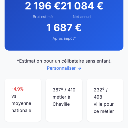
2 196 €
21 084 €
Brut estimé
Net annuel
1 687 €
Après impôt*
*Estimation pour un célibataire sans enfant.
Personnaliser →
-4.9%
e
e
367
/ 410
232
/
vs
métier à
498
moyenne
Chaville
ville pour
nationale
ce métier