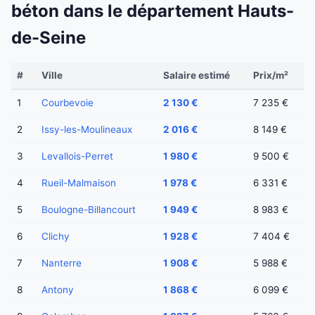
béton dans le département Hauts-
de-Seine
#
Ville
Salaire estimé
Prix/m²
1
Courbevoie
2 130 €
7 235 €
2
Issy-les-Moulineaux
2 016 €
8 149 €
3
Levallois-Perret
1 980 €
9 500 €
4
Rueil-Malmaison
1 978 €
6 331 €
5
Boulogne-Billancourt
1 949 €
8 983 €
6
Clichy
1 928 €
7 404 €
7
Nanterre
1 908 €
5 988 €
8
Antony
1 868 €
6 099 €