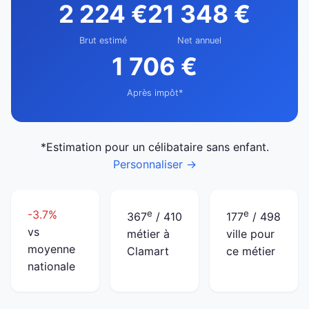
2 224 €
21 348 €
Brut estimé
Net annuel
1 706 €
Après impôt*
*Estimation pour un célibataire sans enfant.
Personnaliser →
-3.7%
e
e
367
/ 410
177
/ 498
vs
métier à
ville pour
moyenne
Clamart
ce métier
nationale