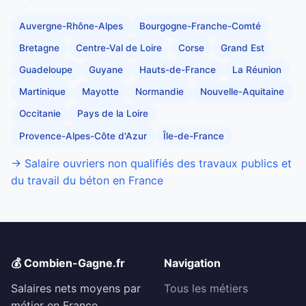
Auvergne-Rhône-Alpes
Bourgogne-Franche-Comté
Bretagne
Centre-Val de Loire
Corse
Grand Est
Guadeloupe
Guyane
Hauts-de-France
La Réunion
Martinique
Mayotte
Normandie
Nouvelle-Aquitaine
Occitanie
Pays de la Loire
Provence-Alpes-Côte d'Azur
Île-de-France
→ Salaire ouvriers non qualifiés des travaux publics et
du travail du béton en France
💰 Combien-Gagne.fr
Navigation
Salaires nets moyens par
Tous les métiers
métier en France.