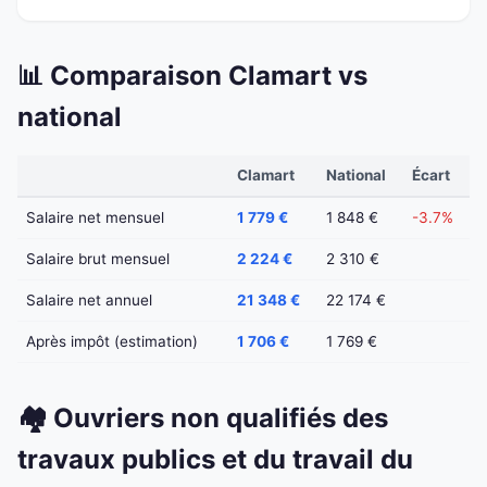
📊 Comparaison Clamart vs
national
Clamart
National
Écart
Salaire net mensuel
1 779 €
1 848 €
-3.7%
Salaire brut mensuel
2 224 €
2 310 €
Salaire net annuel
21 348 €
22 174 €
Après impôt (estimation)
1 706 €
1 769 €
🏘️ Ouvriers non qualifiés des
travaux publics et du travail du