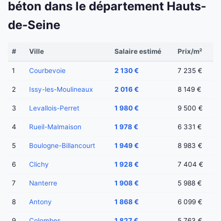
béton dans le département Hauts-
de-Seine
#
Ville
Salaire estimé
Prix/m²
1
Courbevoie
2 130 €
7 235 €
2
Issy-les-Moulineaux
2 016 €
8 149 €
3
Levallois-Perret
1 980 €
9 500 €
4
Rueil-Malmaison
1 978 €
6 331 €
5
Boulogne-Billancourt
1 949 €
8 983 €
6
Clichy
1 928 €
7 404 €
7
Nanterre
1 908 €
5 988 €
8
Antony
1 868 €
6 099 €
9
Colombes
1 827 €
5 763 €