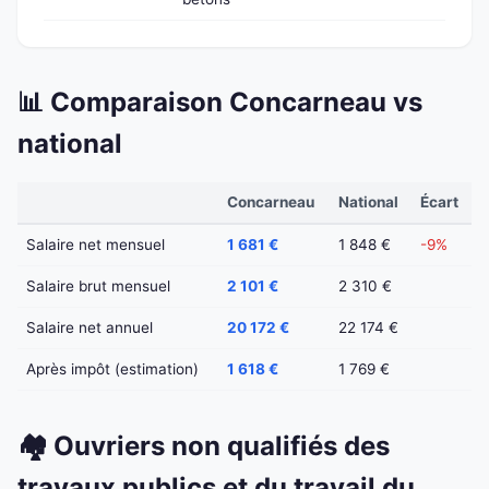
📊 Comparaison Concarneau vs
national
Concarneau
National
Écart
Salaire net mensuel
1 681 €
1 848 €
-9%
Salaire brut mensuel
2 101 €
2 310 €
Salaire net annuel
20 172 €
22 174 €
Après impôt (estimation)
1 618 €
1 769 €
🏘️ Ouvriers non qualifiés des
travaux publics et du travail du