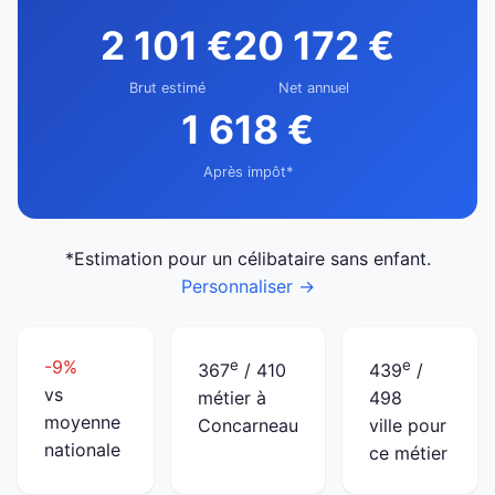
2 101 €
20 172 €
Brut estimé
Net annuel
1 618 €
Après impôt*
*Estimation pour un célibataire sans enfant.
Personnaliser →
-9%
e
e
367
/ 410
439
/
vs
métier à
498
moyenne
Concarneau
ville pour
nationale
ce métier