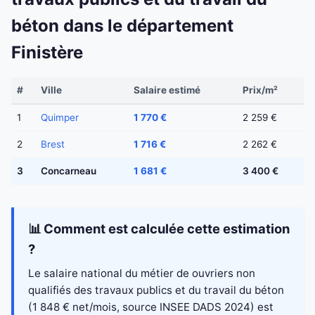
béton dans le département
Finistère
#
Ville
Salaire estimé
Prix/m²
1
Quimper
1 770 €
2 259 €
2
Brest
1 716 €
2 262 €
3
Concarneau
1 681 €
3 400 €
📊 Comment est calculée cette estimation
?
Le salaire national du métier de ouvriers non
qualifiés des travaux publics et du travail du béton
(1 848 € net/mois, source INSEE DADS 2024) est