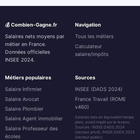
💰 Combien-Gagne.fr
Navigation
Salaires nets moyens par
Tous les métiers
métier en France.
Calculateur
Données officielles
salaire/impôts
INSEE 2024.
Métiers populaires
Sources
Salaire Infirmier
INSEE (DADS 2024)
Salaire Avocat
France Travail (ROME
v460)
Salaire Plombier
Salaires nets en équivalent temps
Salaire Agent immobilier
plein, avant impôt sur le revenu.
Sources : INSEE DADS 2024
Salaire Professeur des
(secteur privé), INSEE DADS 2023
écoles
(secteur public).