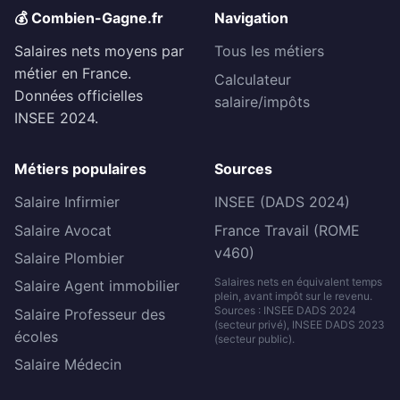
💰 Combien-Gagne.fr
Navigation
Salaires nets moyens par
Tous les métiers
métier en France.
Calculateur
Données officielles
salaire/impôts
INSEE 2024.
Métiers populaires
Sources
Salaire Infirmier
INSEE (DADS 2024)
Salaire Avocat
France Travail (ROME
v460)
Salaire Plombier
Salaires nets en équivalent temps
Salaire Agent immobilier
plein, avant impôt sur le revenu.
Sources : INSEE DADS 2024
Salaire Professeur des
(secteur privé), INSEE DADS 2023
écoles
(secteur public).
Salaire Médecin