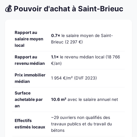
💰 Pouvoir d'achat à Saint-Brieuc
Rapport au
0.7×
le salaire moyen de Saint-
salaire moyen
Brieuc (2 297 €)
local
Rapport au
1.1×
le revenu médian local (18 766
revenu médian
€/an)
Prix immobilier
1 954 €/m² (DVF 2023)
médian
Surface
achetable par
10.6 m²
avec le salaire annuel net
an
~29 ouvriers non qualifiés des
Effectifs
travaux publics et du travail du
estimés locaux
bétons