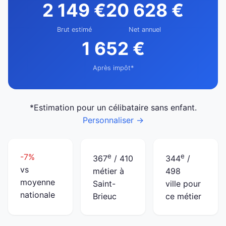
2 149 €
20 628 €
Brut estimé
Net annuel
1 652 €
Après impôt*
*Estimation pour un célibataire sans enfant.
Personnaliser →
-7%
e
e
367
/ 410
344
/
vs
métier à
498
moyenne
Saint-
ville pour
nationale
Brieuc
ce métier