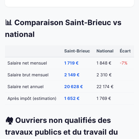
📊 Comparaison Saint-Brieuc vs
national
Saint-Brieuc
National
Écart
Salaire net mensuel
1 719 €
1 848 €
-7%
Salaire brut mensuel
2 149 €
2 310 €
Salaire net annuel
20 628 €
22 174 €
Après impôt (estimation)
1 652 €
1 769 €
🏘️ Ouvriers non qualifiés des
travaux publics et du travail du