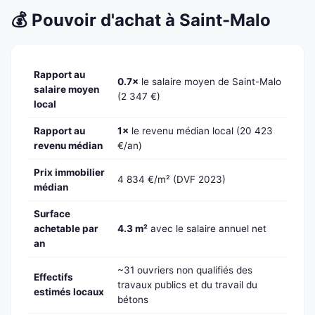
💰 Pouvoir d'achat à Saint-Malo
Rapport au
0.7×
le salaire moyen de Saint-Malo
salaire moyen
(2 347 €)
local
Rapport au
1×
le revenu médian local (20 423
revenu médian
€/an)
Prix immobilier
4 834 €/m² (DVF 2023)
médian
Surface
achetable par
4.3 m²
avec le salaire annuel net
an
~31 ouvriers non qualifiés des
Effectifs
travaux publics et du travail du
estimés locaux
bétons