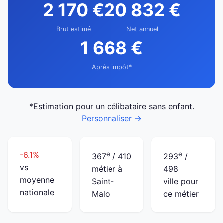
2 170 €
20 832 €
Brut estimé
Net annuel
1 668 €
Après impôt*
*Estimation pour un célibataire sans enfant.
Personnaliser →
-6.1%
e
e
367
/ 410
293
/
vs
métier à
498
moyenne
Saint-
ville pour
nationale
Malo
ce métier