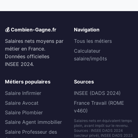
💰 Combien-Gagne.fr
Navigation
Salaires nets moyens par
Tous les métiers
métier en France.
Calculateur
Données officielles
salaire/impôts
INSEE 2024.
Métiers populaires
Sources
Salaire Infirmier
INSEE (DADS 2024)
Salaire Avocat
France Travail (ROME
v460)
Salaire Plombier
Salaires nets en équivalent temps
Salaire Agent immobilier
plein, avant impôt sur le revenu.
Sources : INSEE DADS 2024
Salaire Professeur des
(secteur privé), INSEE DADS 2023