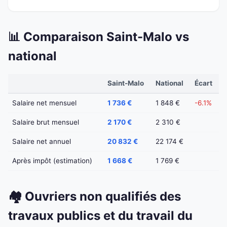
📊 Comparaison Saint-Malo vs
national
Saint-Malo
National
Écart
Salaire net mensuel
1 736 €
1 848 €
-6.1%
Salaire brut mensuel
2 170 €
2 310 €
Salaire net annuel
20 832 €
22 174 €
Après impôt (estimation)
1 668 €
1 769 €
🏘️ Ouvriers non qualifiés des
travaux publics et du travail du