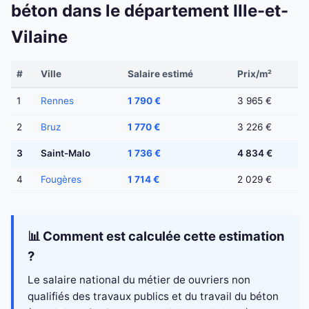
béton dans le département Ille-et-
Vilaine
#
Ville
Salaire estimé
Prix/m²
1
Rennes
1 790 €
3 965 €
2
Bruz
1 770 €
3 226 €
3
Saint-Malo
1 736 €
4 834 €
4
Fougères
1 714 €
2 029 €
📊 Comment est calculée cette estimation
?
Le salaire national du métier de ouvriers non
qualifiés des travaux publics et du travail du béton