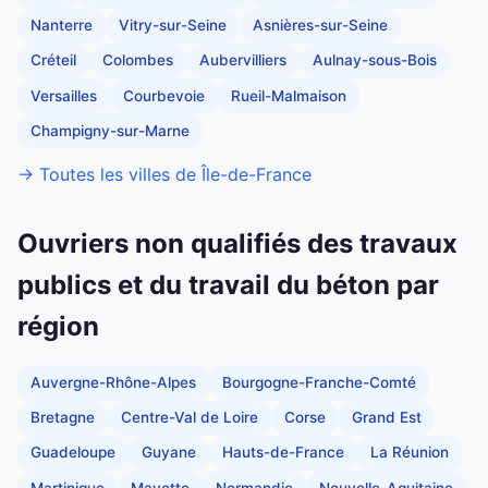
Nanterre
Vitry-sur-Seine
Asnières-sur-Seine
Créteil
Colombes
Aubervilliers
Aulnay-sous-Bois
Versailles
Courbevoie
Rueil-Malmaison
Champigny-sur-Marne
→ Toutes les villes de Île-de-France
Ouvriers non qualifiés des travaux
publics et du travail du béton par
région
Auvergne-Rhône-Alpes
Bourgogne-Franche-Comté
Bretagne
Centre-Val de Loire
Corse
Grand Est
Guadeloupe
Guyane
Hauts-de-France
La Réunion
Martinique
Mayotte
Normandie
Nouvelle-Aquitaine