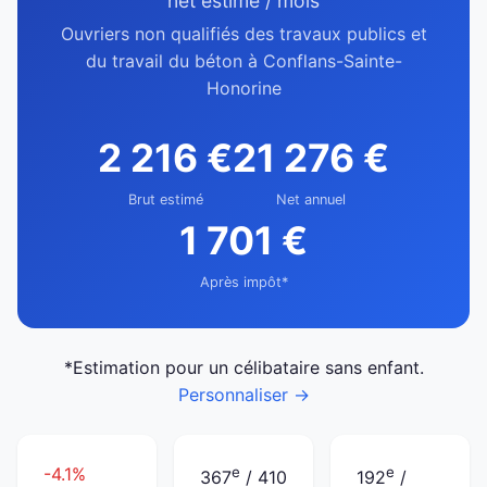
net estimé / mois
Ouvriers non qualifiés des travaux publics et
du travail du béton à Conflans-Sainte-
Honorine
2 216 €
21 276 €
Brut estimé
Net annuel
1 701 €
Après impôt*
*Estimation pour un célibataire sans enfant.
Personnaliser →
-4.1%
e
e
367
/ 410
192
/