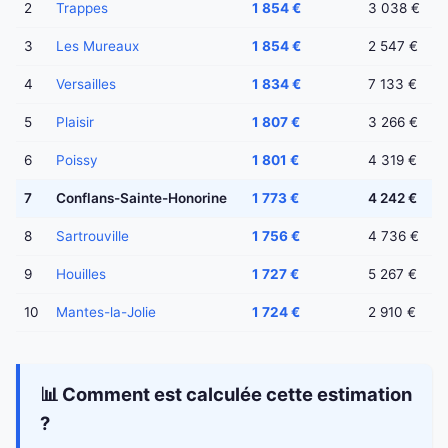
2
Trappes
1 854 €
3 038 €
3
Les Mureaux
1 854 €
2 547 €
4
Versailles
1 834 €
7 133 €
5
Plaisir
1 807 €
3 266 €
6
Poissy
1 801 €
4 319 €
7
Conflans-Sainte-Honorine
1 773 €
4 242 €
8
Sartrouville
1 756 €
4 736 €
9
Houilles
1 727 €
5 267 €
10
Mantes-la-Jolie
1 724 €
2 910 €
📊 Comment est calculée cette estimation
?