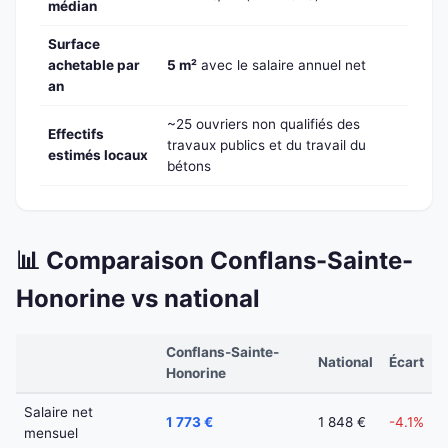
médian
Surface
achetable par
5 m²
avec le salaire annuel net
an
~25 ouvriers non qualifiés des
Effectifs
travaux publics et du travail du
estimés locaux
bétons
📊 Comparaison Conflans-Sainte-
Honorine vs national
Conflans-Sainte-
National
Écart
Honorine
Salaire net
1 773 €
1 848 €
-4.1%
mensuel