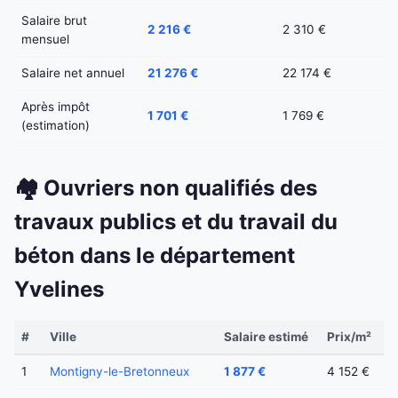
Salaire brut
2 216 €
2 310 €
mensuel
Salaire net annuel
21 276 €
22 174 €
Après impôt
1 701 €
1 769 €
(estimation)
🏘️ Ouvriers non qualifiés des
travaux publics et du travail du
béton dans le département
Yvelines
#
Ville
Salaire estimé
Prix/m²
1
Montigny-le-Bretonneux
1 877 €
4 152 €