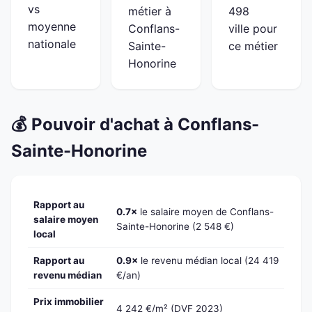
vs
métier à
498
moyenne
Conflans-
ville pour
nationale
Sainte-
ce métier
Honorine
💰 Pouvoir d'achat à Conflans-
Sainte-Honorine
Rapport au
0.7×
le salaire moyen de Conflans-
salaire moyen
Sainte-Honorine (2 548 €)
local
Rapport au
0.9×
le revenu médian local (24 419
revenu médian
€/an)
Prix immobilier
4 242 €/m² (DVF 2023)