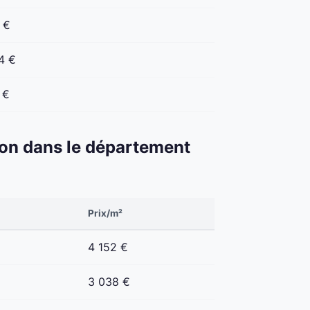
 €
4 €
 €
éton dans le département
Prix/m²
4 152 €
3 038 €