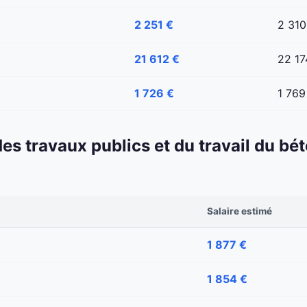
2 251 €
2 310
21 612 €
22 17
1 726 €
1 769
 des travaux publics et du travail du b
Salaire estimé
1 877 €
1 854 €