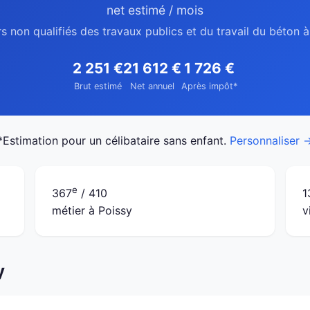
net estimé / mois
s non qualifiés des travaux publics et du travail du béton 
2 251 €
21 612 €
1 726 €
Brut estimé
Net annuel
Après impôt*
*Estimation pour un célibataire sans enfant.
Personnaliser 
e
367
/ 410
1
métier à Poissy
v
y