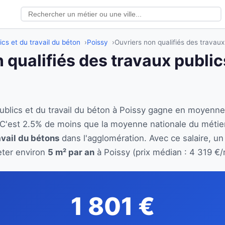
ics et du travail du béton
Poissy
Ouvriers non qualifiés des travaux
 qualifiés des travaux publics
publics et du travail du béton à Poissy gagne en moyenn
 C'est 2.5% de moins que la moyenne nationale du métie
avail du bétons
dans l'agglomération. Avec ce salaire, un
eter environ
5 m² par an
à Poissy (prix médian : 4 319 €/
1 801 €